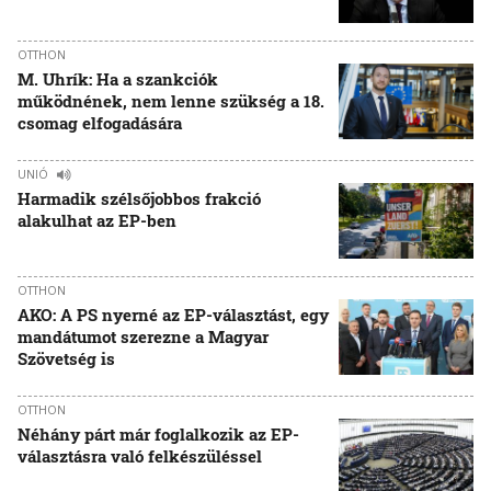
OTTHON
M. Uhrík: Ha a szankciók
működnének, nem lenne szükség a 18.
csomag elfogadására
UNIÓ
Harmadik szélsőjobbos frakció
alakulhat az EP-ben
OTTHON
AKO: A PS nyerné az EP-választást, egy
mandátumot szerezne a Magyar
Szövetség is
OTTHON
Néhány párt már foglalkozik az EP-
választásra való felkészüléssel