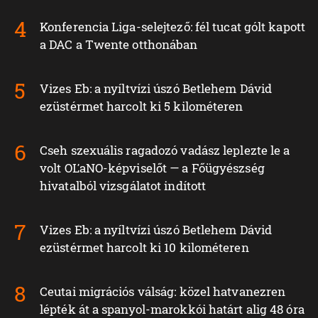
Konferencia Liga-selejtező: fél tucat gólt kapott
a DAC a Twente otthonában
Vizes Eb: a nyíltvízi úszó Betlehem Dávid
ezüstérmet harcolt ki 5 kilométeren
Cseh szexuális ragadozó vadász leplezte le a
volt OĽaNO-képviselőt — a Főügyészség
hivatalból vizsgálatot indított
Vizes Eb: a nyíltvízi úszó Betlehem Dávid
ezüstérmet harcolt ki 10 kilométeren
Ceutai migrációs válság: közel hatvanezren
lépték át a spanyol-marokkói határt alig 48 óra