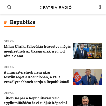
Republika
OTTHON
Milan Uhrík: Szlovákia közvetve mégis
megfizetheti az Ukrajnának nyújtott
hitelek árát
OTTHON
A miniszterelnök nem akar
feszültséget a koalícióban, a PS-t
veszélyesebbnek tartja a Republikánál
OTTHON
Tibor Gašpar a Republikával való
együttműködést is el tudjuk képzelni