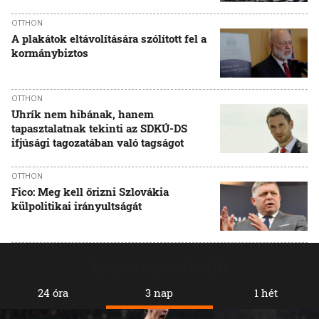
OTTHON
A plakátok eltávolítására szólított fel a
kormánybiztos
OTTHON
Uhrík nem hibának, hanem
tapasztalatnak tekinti az SDKÚ-DS
ifjúsági tagozatában való tagságot
OTTHON
Fico: Meg kell őrizni Szlovákia
külpolitikai irányultságát
Legolvasottabb
24 óra
3 nap
1 hét