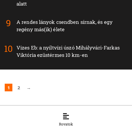
alatt
A rendes lányok csendben sírnak, és egy
regény más(ik) élete
Vizes Eb: a nyíltvízi úszó Mihályvári-Farkas
Viktória ezüstérmes 10 km-en
1
2
→
Rovatok