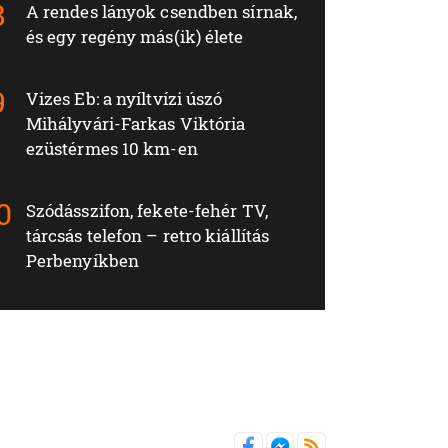
A rendes lányok csendben sírnak,
és egy regény más(ik) élete
Vizes Eb: a nyíltvízi úszó
Mihályvári-Farkas Viktória
ezüstérmes 10 km-en
Szódásszifon, fekete-fehér TV,
tárcsás telefon – retro kiállítás
Perbenyíkben