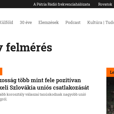
A Pátria Rádió frekvenciahálózata
Rovatok
Külföld
30 éve
Elemzések
Podcast
Kultúra | Tu
v felmérés
L
kosság több mint fele pozitívan
keli Szlovákia uniós csatlakozását
alabb korosztály válaszai tanúskodnak nagyobb unió
gról.