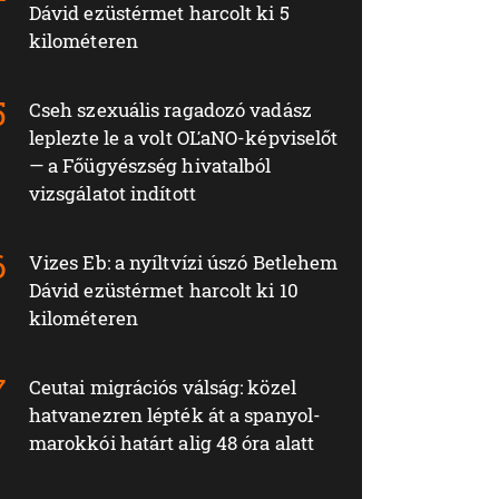
Dávid ezüstérmet harcolt ki 5
kilométeren
Cseh szexuális ragadozó vadász
leplezte le a volt OĽaNO-képviselőt
— a Főügyészség hivatalból
vizsgálatot indított
Vizes Eb: a nyíltvízi úszó Betlehem
Dávid ezüstérmet harcolt ki 10
kilométeren
Ceutai migrációs válság: közel
hatvanezren lépték át a spanyol-
marokkói határt alig 48 óra alatt