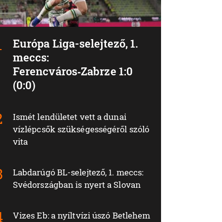
Európa Liga-selejtező, 1.
meccs:
Ferencváros‑Zabrze 1:0
(0:0)
Ismét lendületet vett a dunai
vízlépcsők szükségességéről szóló
vita
Labdarúgó BL-selejtező, 1. meccs:
Svédországban is nyert a Slovan
Vizes Eb: a nyíltvízi úszó Betlehem