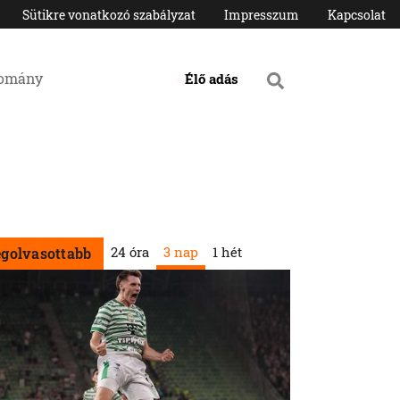
Sütikre vonatkozó szabályzat
Impresszum
Kapcsolat
domány
Élő adás
24 óra
3 nap
1 hét
egolvasottabb