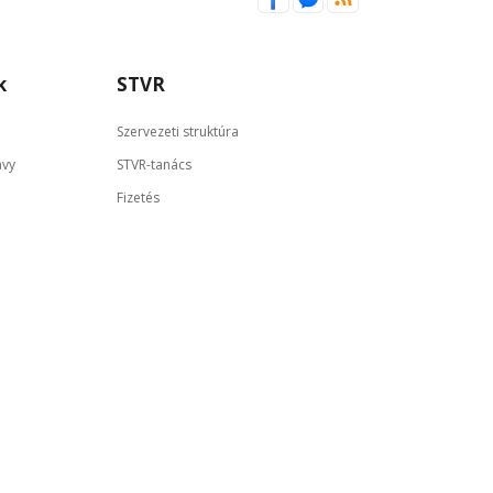
k
STVR
Szervezeti struktúra
ávy
STVR-tanács
Fizetés