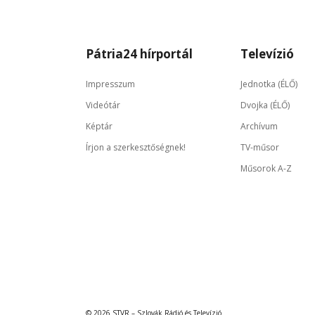
Pátria24 hírportál
Televízió
Impresszum
Jednotka (ÉLŐ)
Videótár
Dvojka (ÉLŐ)
Képtár
Archívum
Írjon a szerkesztőségnek!
TV-műsor
Műsorok A-Z
© 2026 STVR – Szlovák Rádió és Televízió