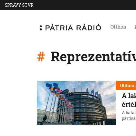
SPRÁVY STVR
Otthon
Reprezentatí
Otthon
A la
érté
A fiat
pártisá