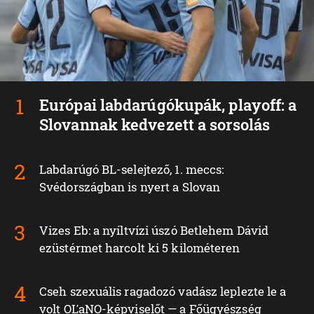
Európai labdarúgókupák, playoff: a
Slovannak kedvezett a sorsolás
Labdarúgó BL-selejtező, 1. meccs:
Svédországban is nyert a Slovan
Vizes Eb: a nyíltvízi úszó Betlehem Dávid
ezüstérmet harcolt ki 5 kilométeren
Cseh szexuális ragadozó vadász leplezte le a
volt OĽaNO-képviselőt — a Főügyészség