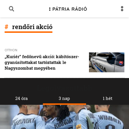
rendőri akció
OTTHON
„Kuriér” fedőnevű akció: kábítószer-
gyanúsítottakat tartóztattak le
Nagyszombat megyében
Legolvasottabb
24 óra
3 nap
1 hét