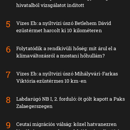
hivatalból vizsgálatot indított
Vizes Eb: a nyíltvízi úszó Betlehem Dávid
ezüstérmet harcolt ki 10 kilométeren
Folytatódik a rendkívüli hőség: mit árul el a
klímaváltozásról a mostani hőhullám?
Vizes Eb: a nyíltvízi úszó Mihályvári-Farkas
Viktória ezüstérmes 10 km-en
Labdarúgó NB I, 2. forduló: öt gólt kapott a Paks
Zalaegerszegen
Ceutai migrációs válság: közel hatvanezren