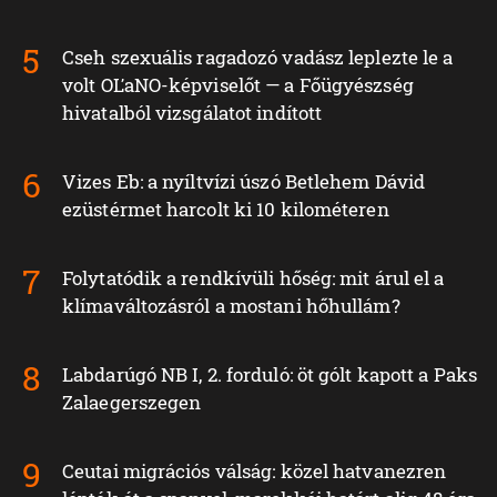
Cseh szexuális ragadozó vadász leplezte le a
volt OĽaNO-képviselőt — a Főügyészség
hivatalból vizsgálatot indított
Vizes Eb: a nyíltvízi úszó Betlehem Dávid
ezüstérmet harcolt ki 10 kilométeren
Folytatódik a rendkívüli hőség: mit árul el a
klímaváltozásról a mostani hőhullám?
Labdarúgó NB I, 2. forduló: öt gólt kapott a Paks
Zalaegerszegen
Ceutai migrációs válság: közel hatvanezren