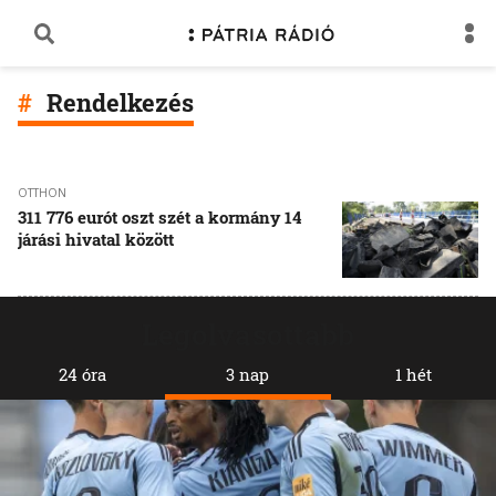
Rendelkezés
OTTHON
311 776 eurót oszt szét a kormány 14
járási hivatal között
Legolvasottabb
24 óra
3 nap
1 hét