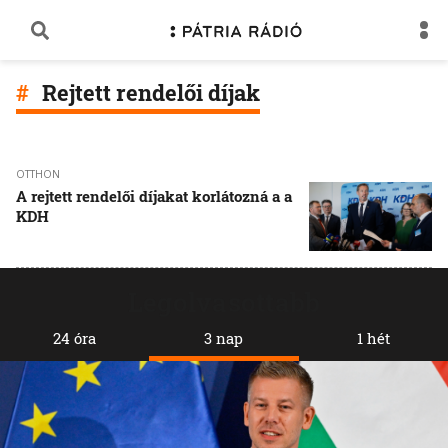
Rejtett rendelői díjak
OTTHON
A rejtett rendelői díjakat korlátozná a a
KDH
Legolvasottabb
24 óra
3 nap
1 hét