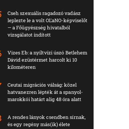
Cseh szexuális ragadozó vadász
leplezte le a volt OĽaNO-képviselőt
— a Főügyészség hivatalból
vizsgálatot indított
Vizes Eb: a nyíltvízi úszó Betlehem
Dávid ezüstérmet harcolt ki 10
kilométeren
Ceutai migrációs válság: közel
hatvanezren lépték át a spanyol-
marokkói határt alig 48 óra alatt
A rendes lányok csendben sírnak,
és egy regény más(ik) élete