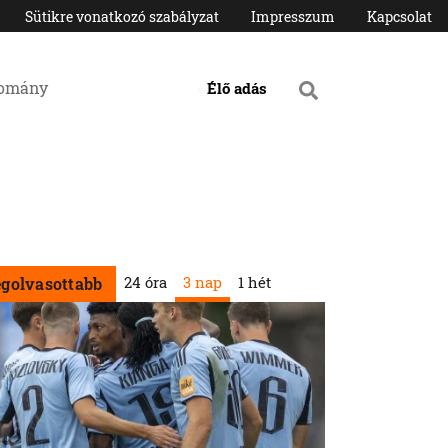
Sütikre vonatkozó szabályzat
Impresszum
Kapcsolat
domány
Élő adás
24 óra
3 nap
1 hét
egolvasottabb