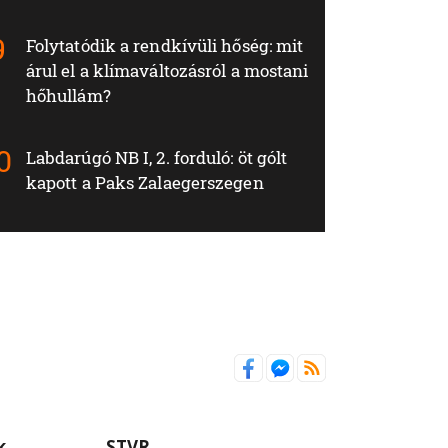
Folytatódik a rendkívüli hőség: mit
árul el a klímaváltozásról a mostani
hőhullám?
Labdarúgó NB I, 2. forduló: öt gólt
kapott a Paks Zalaegerszegen
k
STVR