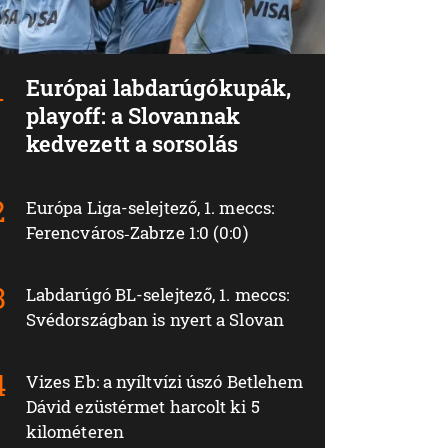
Európai labdarúgókupák,
playoff: a Slovannak
kedvezett a sorsolás
Európa Liga-selejtező, 1. meccs:
Ferencváros‑Zabrze 1:0 (0:0)
Labdarúgó BL-selejtező, 1. meccs:
Svédországban is nyert a Slovan
Vizes Eb: a nyíltvízi úszó Betlehem
Dávid ezüstérmet harcolt ki 5
kilométeren