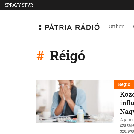
SPRÁVY STVR
Otthon
Réigó
Régió
Köze
infl
Nag
A janu
százal
szenve