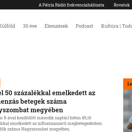
A Pátria Rádió frekvenciahálózata
Rovatok
Külföld
30 éve
Elemzések
Podcast
Kultúra | Tu
L
l 50 százalékkal emelkedett az
uenzás betegek száma
yszombat megyében
ár 8-ával kezdődött második naptári héten 49,16
ékkal emelkedett az influenzaszerű megbetegedésben
dők száma Nagyszombat megyében.