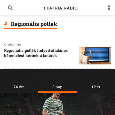
Regionális pótlék
OTTHON
Regionális pótlék helyett általános
béremelést kérnek a tanárok
Legolvasottabb
24 óra
3 nap
1 hét