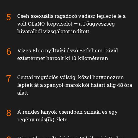
Cseh szexuális ragadozó vadász leplezte le a
volt OĽaNO-képviselőt — a Főügyészség
hivatalból vizsgálatot indított
Vizes Eb: a nyíltvízi úszó Betlehem Dávid
ezüstérmet harcolt ki 10 kilométeren
Ceutai migrációs válság: közel hatvanezren
lépték át a spanyol-marokkói határt alig 48 óra
alatt
A rendes lányok csendben sírnak, és egy
regény más(ik) élete