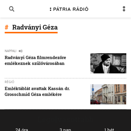
Radványi Géza
NAPPALI
Radványi Géza filmrendezőre
emlékeznek szülővárosában
RÉGIÓ
Emléktáblát avattak Kassán dr.
Grosschmid Géza emlékére
Legolvasottabb
24 óra
3 nap
1 hét