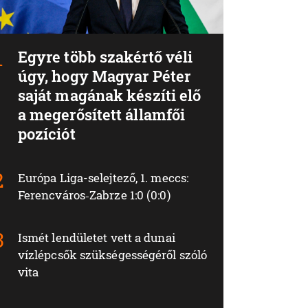
Egyre több szakértő véli
úgy, hogy Magyar Péter
saját magának készíti elő
a megerősített államfői
pozíciót
Európa Liga-selejtező, 1. meccs:
Ferencváros‑Zabrze 1:0 (0:0)
Ismét lendületet vett a dunai
vízlépcsők szükségességéről szóló
vita