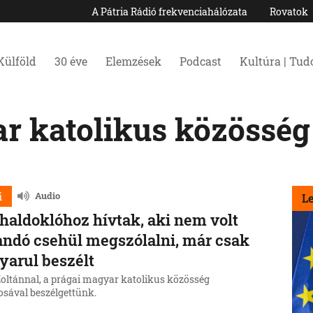
A Pátria Rádió frekvenciahálózata
Rovatok
Külföld
30 éve
Elemzések
Podcast
Kultúra | Tu
r katolikus közösség
i
Audio
L
haldoklóhoz hívtak, aki nem volt
andó csehül megszólalni, már csak
arul beszélt
Zoltánnal, a prágai magyar katolikus közösség
osával beszélgettünk.