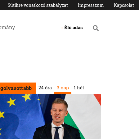
Sütikre vonatkozó szabályzat
Impresszum
Kapcsolat
domány
Élő adás
24 óra
3 nap
1 hét
egolvasottabb