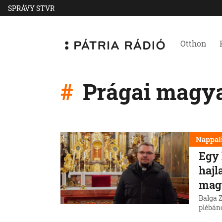
SPRÁVY STVR
Otthon
Prágai magya
Nappal
Egy 
hajl
magy
Balga 
plébán