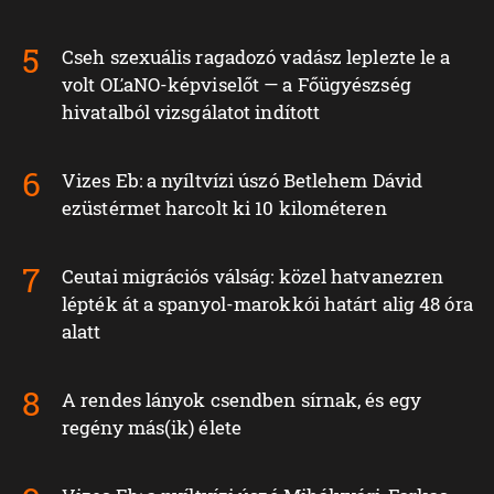
Cseh szexuális ragadozó vadász leplezte le a
volt OĽaNO-képviselőt — a Főügyészség
hivatalból vizsgálatot indított
Vizes Eb: a nyíltvízi úszó Betlehem Dávid
ezüstérmet harcolt ki 10 kilométeren
Ceutai migrációs válság: közel hatvanezren
lépték át a spanyol-marokkói határt alig 48 óra
alatt
A rendes lányok csendben sírnak, és egy
regény más(ik) élete