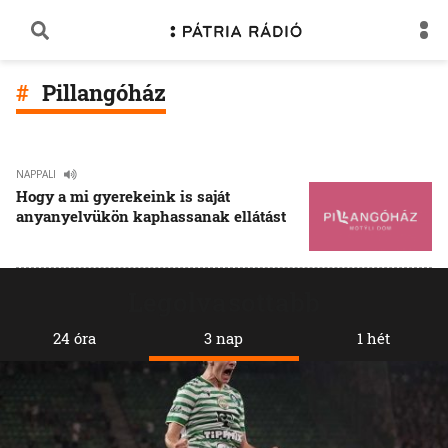
Pillangóház
NAPPALI
Hogy a mi gyerekeink is saját
anyanyelvükön kaphassanak ellátást
Legolvasottabb
24 óra
3 nap
1 hét