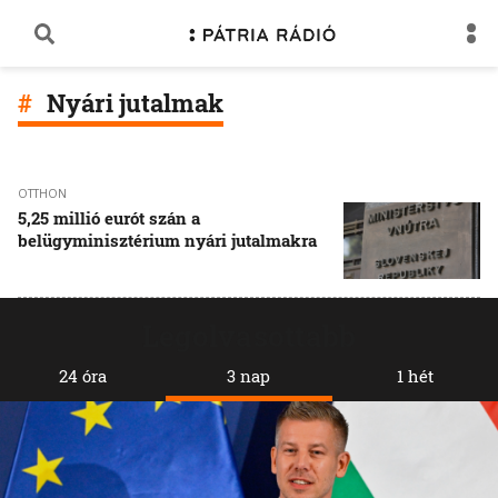
Nyári jutalmak
OTTHON
5,25 millió eurót szán a
belügyminisztérium nyári jutalmakra
Legolvasottabb
24 óra
3 nap
1 hét