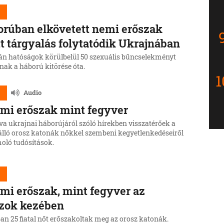
d
rúban elkövetett nemi erőszak
t tárgyalás folytatódik Ukrajnában
án hatóságok körülbelül 50 szexuális bűncselekményt
nak a háború kitörése óta.
d
Audio
mi erőszak mint fegyver
a ukrajnai háborújáról szóló hírekben visszatérőek a
lló orosz katonák nőkkel szembeni kegyetlenkedéseiről
oló tudósítások.
d
mi erőszak, mint fegyver az
szok kezében
an 25 fiatal nőt erőszakoltak meg az orosz katonák.