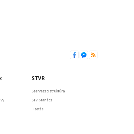
k
STVR
Szervezeti struktúra
ávy
STVR-tanács
Fizetés