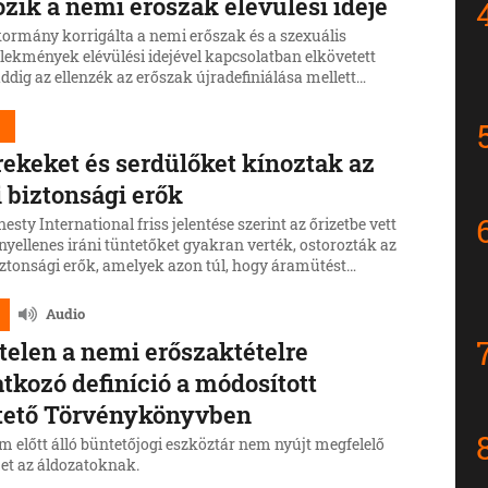
ozik a nemi erőszak elévülési ideje
kormány korrigálta a nemi erőszak és a szexuális
lekmények elévülési idejével kapcsolatban elkövetett
addig az ellenzék az erőszak újradefiniálása mellett
kodik.
d
ekeket és serdülőket kínoztak az
i biztonsági erők
sty International friss jelentése szerint az őrizetbe vett
yellenes iráni tüntetőket gyakran verték, ostorozták az
iztonsági erők, amelyek azon túl, hogy áramütést
aztak, nemi erőszakot, valamint egyéb szexuális
ot követtek el a tüntetőkön.
Audio
telen a nemi erőszaktételre
tkozó definíció a módosított
tető Törvénykönyvben
m előtt álló büntetőjogi eszköztár nem nyújt megfelelő
et az áldozatoknak.