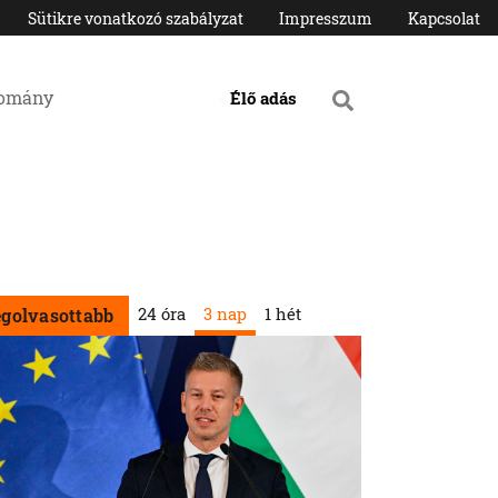
Sütikre vonatkozó szabályzat
Impresszum
Kapcsolat
domány
Élő adás
24 óra
3 nap
1 hét
egolvasottabb