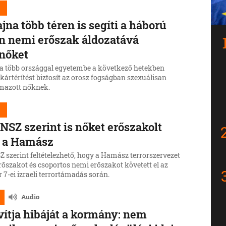
d
jna több téren is segíti a háború
n nemi erőszak áldozatává
nőket
a több országgal egyetembe a következő hetekben
kártérítést biztosít az orosz fogságban szexuálisan
mazott nőknek.
d
NSZ szerint is nőket erőszakolt
 a Hamász
 szerint feltételezhető, hogy a Hamász terrorszervezet
rőszakot és csoportos nemi erőszakot követett el az
 7-ei izraeli terrortámadás során.
Audio
vítja hibáját a kormány: nem