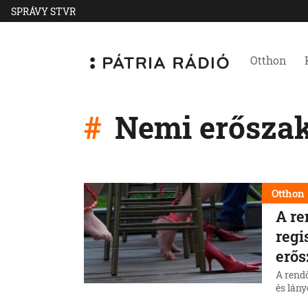
SPRÁVY STVR
Otthon
Nemi erősza
Otthon
A re
regi
erős
A rendő
és lán