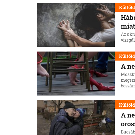
Külföl
Hábo
miat
Az ukr
vizsgál
Külföl
A ne
Moszkv
megszá
beszám
Külföl
A ne
oro
Bucsáb