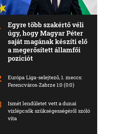
Egyre több szakértő véli
úgy, hogy Magyar Péter
saját magának készíti elő
a megerősített államfői
pozíciót
Európa Liga-selejtező, 1. meccs:
Ferencváros‑Zabrze 1:0 (0:0)
Ismét lendületet vett a dunai
vízlépcsők szükségességéről szóló
vita