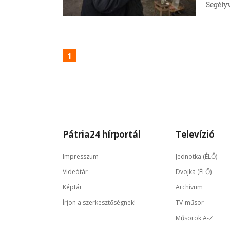
Segélyv
1
Pátria24 hírportál
Televízió
Impresszum
Jednotka (ÉLŐ)
Videótár
Dvojka (ÉLŐ)
Képtár
Archívum
Írjon a szerkesztőségnek!
TV-műsor
Műsorok A-Z