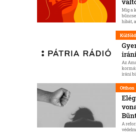
vált
Míg a 
bűncse
hibát, 
kardos
Külföl
Gyer
irán
Az Amne
kormán
iráni b
alkalm
erőszak
Otthon
Elég
vona
Bün
A refor
védelm