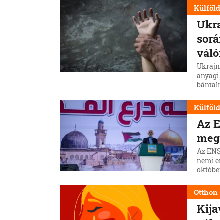
Külföl
Ukra
sorá
váló
Ukrajn
anyagi 
bántal
Külföl
Az E
meg
Az ENSZ
nemi e
október
Otthon
Kija