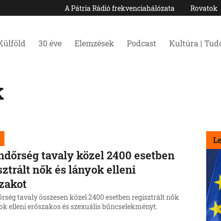
A Pátria Rádió frekvenciahálózata
Rovatok
Külföld
30 éve
Elemzések
Podcast
Kultúra | Tu
k
L
ndőrség tavaly közel 2400 esetben
sztrált nők és lányok elleni
zakot
rség tavaly összesen közel 2400 esetben regisztrált nők
yok elleni erőszakos és szexuális bűncselekményt.