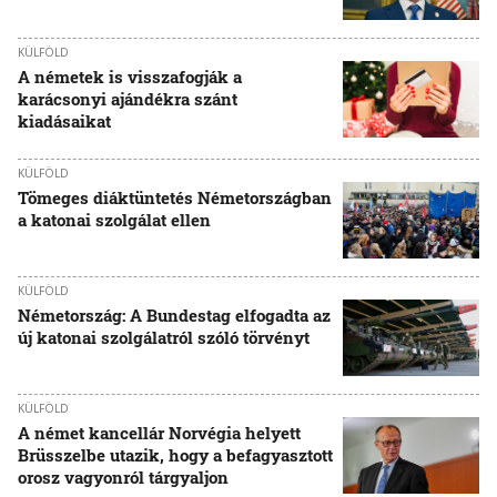
KÜLFÖLD
A németek is visszafogják a
karácsonyi ajándékra szánt
kiadásaikat
KÜLFÖLD
Tömeges diáktüntetés Németországban
a katonai szolgálat ellen
KÜLFÖLD
Németország: A Bundestag elfogadta az
új katonai szolgálatról szóló törvényt
KÜLFÖLD
A német kancellár Norvégia helyett
Brüsszelbe utazik, hogy a befagyasztott
orosz vagyonról tárgyaljon