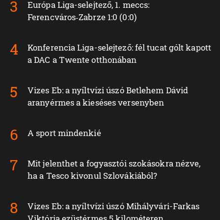
Európa Liga-selejtező, 1. meccs:
Ferencváros‑Zabrze 1:0 (0:0)
Konferencia Liga-selejtező: fél tucat gólt kapott
a DAC a Twente otthonában
Vizes Eb: a nyíltvízi úszó Betlehem Dávid
aranyérmes a kieséses versenyben
A sport mindenkié
Mit jelenthet a fogyasztói szokásokra nézve,
ha a Tesco kivonul Szlovákiából?
Vizes Eb: a nyíltvízi úszó Mihályvári-Farkas
Viktória ezüstérmes 5 kilométeren