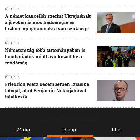
KÜLFÖLD
A német kancellár szerint Ukrajnának
a jövőben is erős hadseregre és
biztonsági garanciákra van szüksége
KÜLFÖLD
Németország több tartományában is
bombariadók miatt avatkozott be a
rendőrség
KÜLFÖLD
Friedrich Merz decemberben Izraelbe
látogat, ahol Benjamin Netanjahuval
találkozik
Legolvasottabb
24 óra
3 nap
1 hét