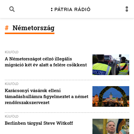
Németország
KÜLFÖLD
A Németországot célzó illegális
migráció két év alatt a felére csökkent
KÜLFÖLD
Karácsonyi vásárok elleni
támadáshullámra figyelmeztet a német
rendőrszakszervezet
KÜLFÖLD
Berlinben tárgyal Steve Witkoff