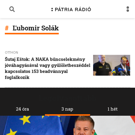
Ľubomir Solák
OTTHON
Šutaj Eštok: A NAKA bűncselekmény
jóváhagyásával vagy gyűlöletbeszéddel
kapcsolatos 153 beadvánnyal
foglalkozik
Legolvasottabb
24 óra
3 nap
1 hét