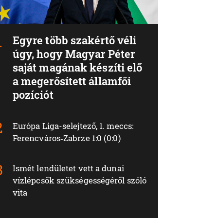
Egyre több szakértő véli
úgy, hogy Magyar Péter
saját magának készíti elő
a megerősített államfői
pozíciót
Európa Liga-selejtező, 1. meccs:
Ferencváros‑Zabrze 1:0 (0:0)
Ismét lendületet vett a dunai
vízlépcsők szükségességéről szóló
vita