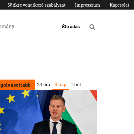
Sütikre vonatkozó szabályzat
Impresszum
Kapcsolat
domány
Élő adás
24 óra
3 nap
1 hét
egolvasottabb