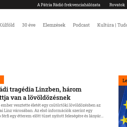
A Pátria Rádió frekvenciahálózata
Rovatok
Külföld
30 éve
Elemzések
Podcast
Kultúra | Tu
d
L
ádi tragédia Linzben, három
ttja van a lövöldözésnek
ember vesztette életét egy csütörtöki lövöldözésben az
ai Linz városában. Az első információk szerint egy
 férfi egy étterem előtt tüzet nyitott feleségére és lányára,
ját magával is végzett.