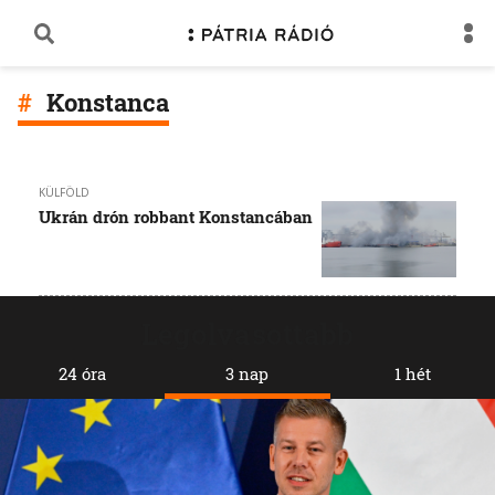
Konstanca
KÜLFÖLD
Ukrán drón robbant Konstancában
Legolvasottabb
24 óra
3 nap
1 hét