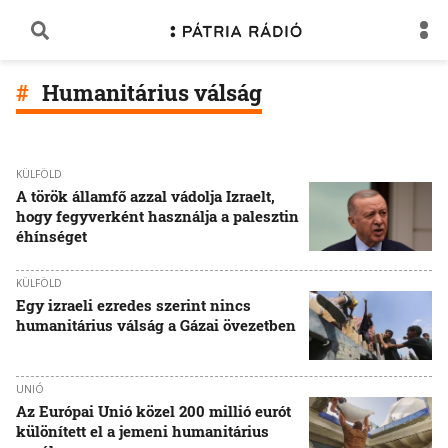
Humanitárius válság
KÜLFÖLD
A török államfő azzal vádolja Izraelt,
hogy fegyverként használja a palesztin
éhínséget
KÜLFÖLD
Egy izraeli ezredes szerint nincs
humanitárius válság a Gázai övezetben
UNIÓ
Az Európai Unió közel 200 millió eurót
különített el a jemeni humanitárius