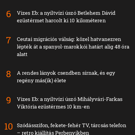
Vizes Eb: a nyíltvízi úszó Betlehem Dávid
ezüstérmet harcolt ki 10 kilométeren
Ceutai migrációs válság: közel hatvanezren
lépték át a spanyol-marokkói határt alig 48 óra
alatt
A rendes lányok csendben sírnak, és egy
regény más(ik) élete
Vizes Eb: a nyíltvízi úszó Mihályvári-Farkas
Viktória ezüstérmes 10 km-en
Szódásszifon, fekete-fehér TV, tárcsás telefon
– retro kiállítás Perbenyíkben