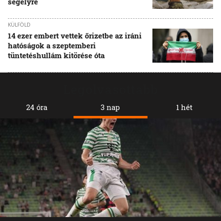
segélyre
KÜLFÖLD
14 ezer embert vettek őrizetbe az iráni
hatóságok a szeptemberi
tüntetéshullám kitörése óta
Legolvasottabb
24 óra
3 nap
1 hét