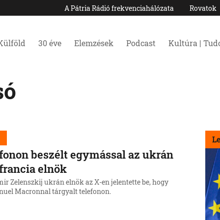
A Pátria Rádió frekvenciahálózata
Rovatok
Külföld
30 éve
Elemzések
Podcast
Kultúra | Tu
só
d
L
fonon beszélt egymással az ukrán
 francia elnök
ir Zelenszkij ukrán elnök az X-en jelentette be, hogy
el Macronnal tárgyalt telefonon.