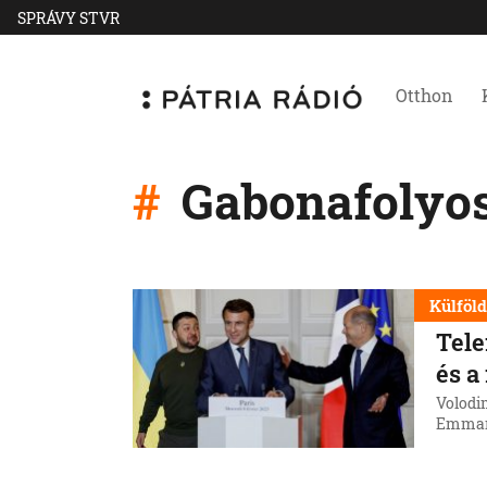
SPRÁVY STVR
Otthon
Gabonafolyo
Külföl
Tele
és a
Volodim
Emmanu