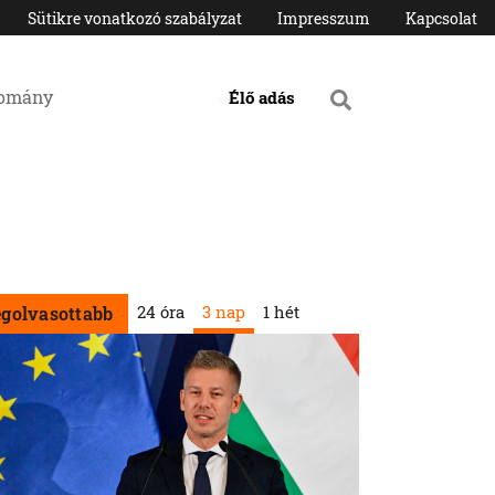
Sütikre vonatkozó szabályzat
Impresszum
Kapcsolat
domány
Élő adás
24 óra
3 nap
1 hét
egolvasottabb