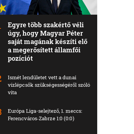
Egyre több szakértő véli
úgy, hogy Magyar Péter
saját magának készíti elő
a megerősített államfői
pozíciót
Ismét lendületet vett a dunai
vízlépcsők szükségességéről szóló
vita
Európa Liga-selejtező, 1. meccs:
Ferencváros‑Zabrze 1:0 (0:0)