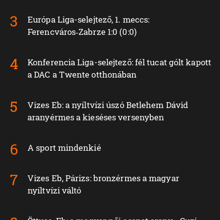
Európa Liga-selejtező, 1. meccs:
Ferencváros‑Zabrze 1:0 (0:0)
Konferencia Liga-selejtező: fél tucat gólt kapott
a DAC a Twente otthonában
Vizes Eb: a nyíltvízi úszó Betlehem Dávid
aranyérmes a kieséses versenyben
A sport mindenkié
Vizes Eb, Párizs: bronzérmes a magyar
nyíltvízi váltó