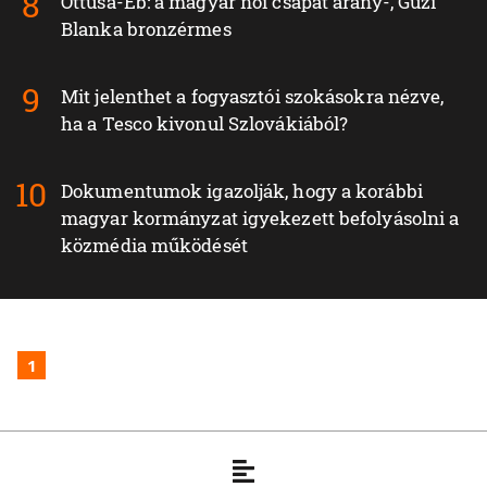
Öttusa-Eb: a magyar női csapat arany-, Guzi
Blanka bronzérmes
Mit jelenthet a fogyasztói szokásokra nézve,
ha a Tesco kivonul Szlovákiából?
Dokumentumok igazolják, hogy a korábbi
magyar kormányzat igyekezett befolyásolni a
közmédia működését
1