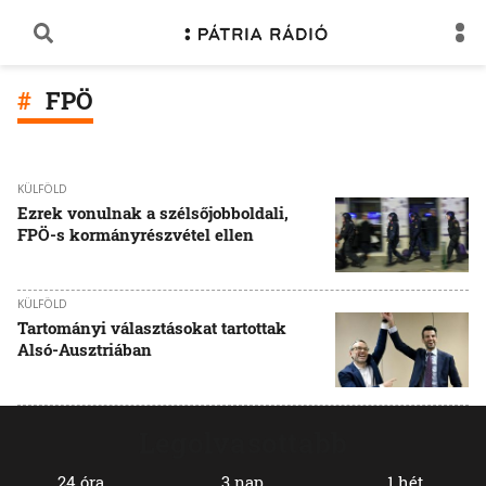
FPÖ
KÜLFÖLD
Ezrek vonulnak a szélsőjobboldali,
FPÖ-s kormányrészvétel ellen
KÜLFÖLD
Tartományi választásokat tartottak
Alsó-Ausztriában
Legolvasottabb
24 óra
3 nap
1 hét