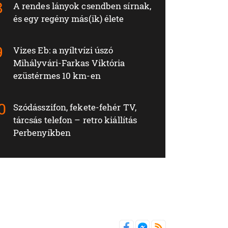
A rendes lányok csendben sírnak,
és egy regény más(ik) élete
Vizes Eb: a nyíltvízi úszó
Mihályvári-Farkas Viktória
ezüstérmes 10 km-en
Szódásszifon, fekete-fehér TV,
tárcsás telefon – retro kiállítás
Perbenyíkben