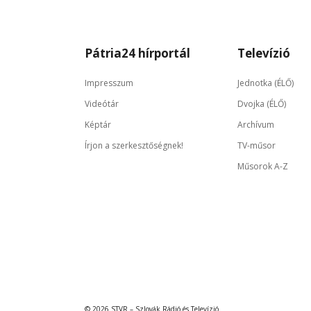
Pátria24 hírportál
Televízió
Impresszum
Jednotka (ÉLŐ)
Videótár
Dvojka (ÉLŐ)
Képtár
Archívum
Írjon a szerkesztőségnek!
TV-műsor
Műsorok A-Z
© 2026 STVR – Szlovák Rádió és Televízió