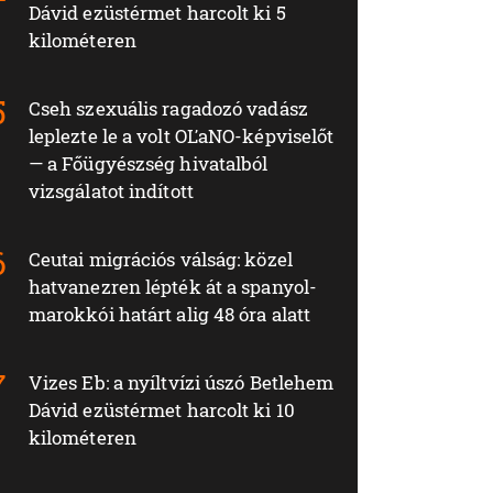
Dávid ezüstérmet harcolt ki 5
kilométeren
Cseh szexuális ragadozó vadász
leplezte le a volt OĽaNO-képviselőt
— a Főügyészség hivatalból
vizsgálatot indított
Ceutai migrációs válság: közel
hatvanezren lépték át a spanyol-
marokkói határt alig 48 óra alatt
Vizes Eb: a nyíltvízi úszó Betlehem
Dávid ezüstérmet harcolt ki 10
kilométeren