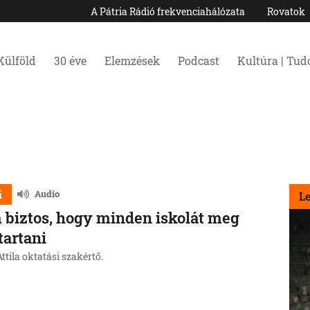
A Pátria Rádió frekvenciahálózata
Rovatok
Külföld
30 éve
Elemzések
Podcast
Kultúra | Tu
i
Audio
L
biztos, hogy minden iskolát meg
 tartani
ttila oktatási szakértő.