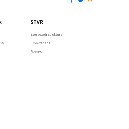
k
STVR
Szervezeti struktúra
ávy
STVR-tanács
Fizetés