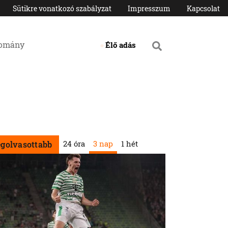
Sütikre vonatkozó szabályzat
Impresszum
Kapcsolat
domány
Élő adás
24 óra
3 nap
1 hét
egolvasottabb