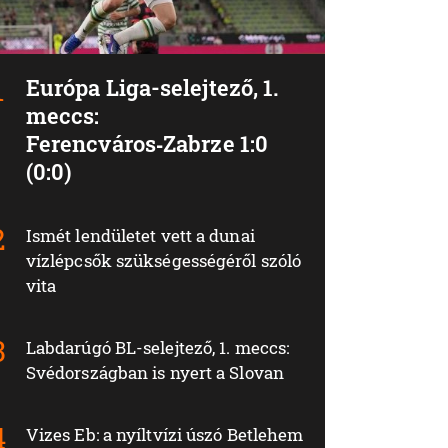
Európa Liga-selejtező, 1.
meccs:
Ferencváros‑Zabrze 1:0
(0:0)
Ismét lendületet vett a dunai
vízlépcsők szükségességéről szóló
vita
Labdarúgó BL-selejtező, 1. meccs:
Svédországban is nyert a Slovan
Vizes Eb: a nyíltvízi úszó Betlehem