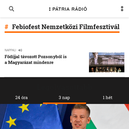
Febiofest Nemzetközi Filmfesztivál
NAPPALI
Fődíjjal távozott Pozsonyból is
a Magyarázat mindenre
Legolvasottabb
24 óra
3 nap
1 hét