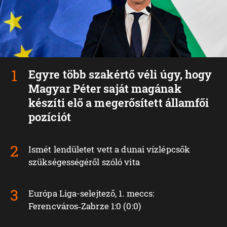
Egyre több szakértő véli úgy, hogy
Magyar Péter saját magának
készíti elő a megerősített államfői
pozíciót
Ismét lendületet vett a dunai vízlépcsők
szükségességéről szóló vita
Európa Liga-selejtező, 1. meccs:
Ferencváros‑Zabrze 1:0 (0:0)