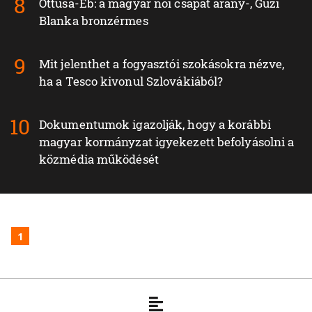
Öttusa-Eb: a magyar női csapat arany-, Guzi
Blanka bronzérmes
Mit jelenthet a fogyasztói szokásokra nézve,
ha a Tesco kivonul Szlovákiából?
Dokumentumok igazolják, hogy a korábbi
magyar kormányzat igyekezett befolyásolni a
közmédia működését
1