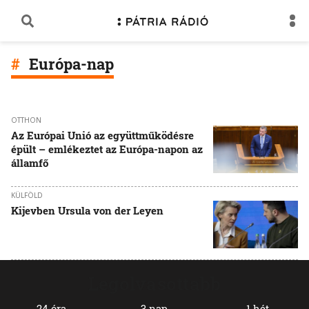
Európa-nap
OTTHON
Az Európai Unió az együttműködésre
épült – emlékeztet az Európa-napon az
államfő
KÜLFÖLD
Kijevben Ursula von der Leyen
Legolvasottabb
24 óra
3 nap
1 hét