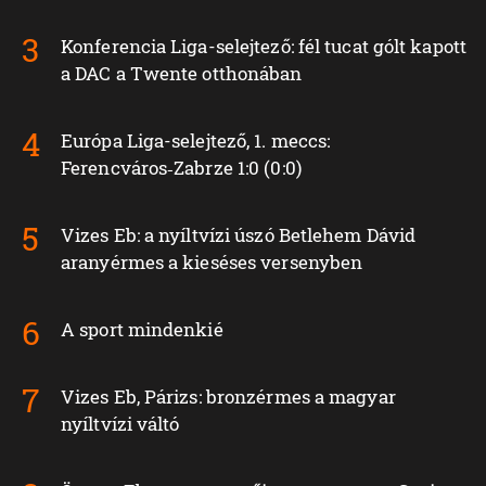
Konferencia Liga-selejtező: fél tucat gólt kapott
a DAC a Twente otthonában
Európa Liga-selejtező, 1. meccs:
Ferencváros‑Zabrze 1:0 (0:0)
Vizes Eb: a nyíltvízi úszó Betlehem Dávid
aranyérmes a kieséses versenyben
A sport mindenkié
Vizes Eb, Párizs: bronzérmes a magyar
nyíltvízi váltó