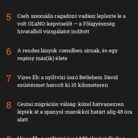
Cseh szexuális ragadozó vadász leplezte le a
volt OĽaNO-képviselőt — a Főügyészség
hivatalból vizsgálatot indított
A rendes lányok csendben sírnak, és egy
regény más(ik) élete
Vizes Eb: a nyíltvízi úszó Betlehem Dávid
ezüstérmet harcolt ki 10 kilométeren
Ceutai migrációs válság: közel hatvanezren
lépték át a spanyol-marokkói határt alig 48 óra
alatt