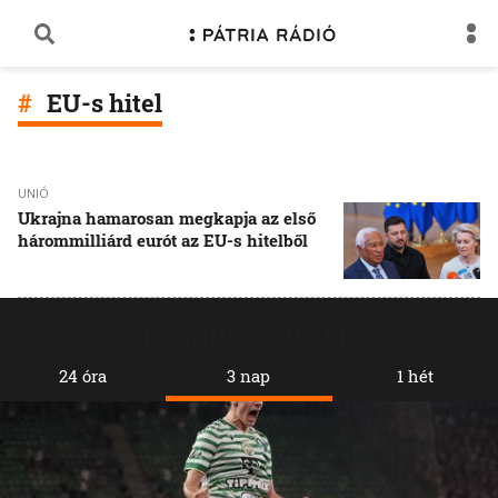
EU-s hitel
UNIÓ
Ukrajna hamarosan megkapja az első
hárommilliárd eurót az EU-s hitelből
Legolvasottabb
24 óra
3 nap
1 hét