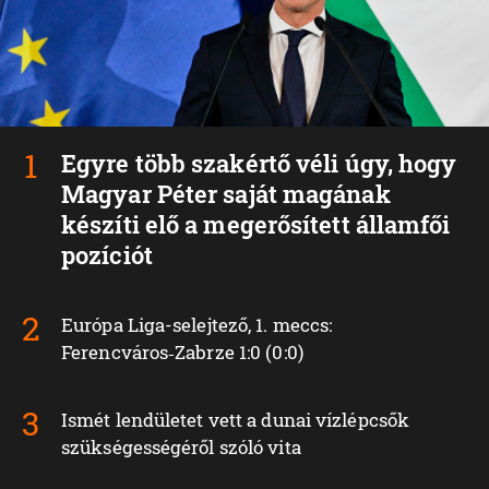
Egyre több szakértő véli úgy, hogy
Magyar Péter saját magának
készíti elő a megerősített államfői
pozíciót
Európa Liga-selejtező, 1. meccs:
Ferencváros‑Zabrze 1:0 (0:0)
Ismét lendületet vett a dunai vízlépcsők
szükségességéről szóló vita