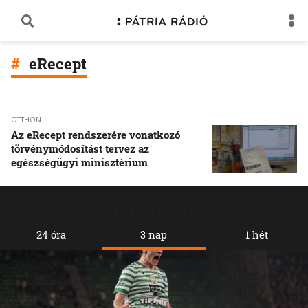
eRecept
OTTHON
Az eRecept rendszerére vonatkozó
törvénymódosítást tervez az
egészségügyi minisztérium
Legolvasottabb
24 óra
3 nap
1 hét