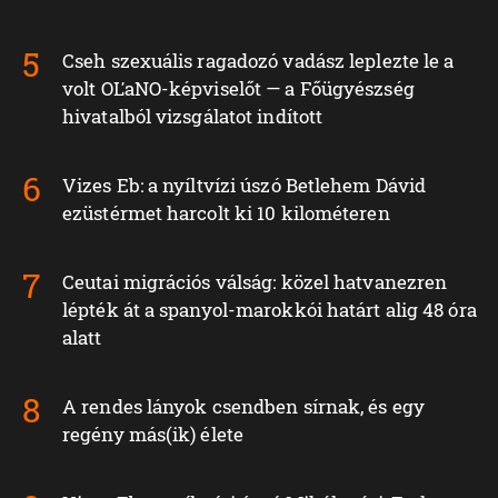
Cseh szexuális ragadozó vadász leplezte le a
volt OĽaNO-képviselőt — a Főügyészség
hivatalból vizsgálatot indított
Vizes Eb: a nyíltvízi úszó Betlehem Dávid
ezüstérmet harcolt ki 10 kilométeren
Ceutai migrációs válság: közel hatvanezren
lépték át a spanyol-marokkói határt alig 48 óra
alatt
A rendes lányok csendben sírnak, és egy
regény más(ik) élete