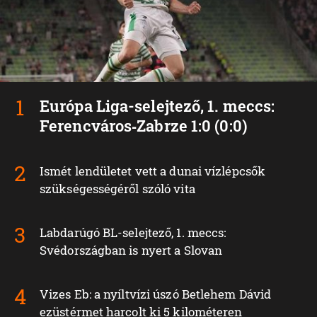
Európa Liga-selejtező, 1. meccs:
Ferencváros‑Zabrze 1:0 (0:0)
Ismét lendületet vett a dunai vízlépcsők
szükségességéről szóló vita
Labdarúgó BL-selejtező, 1. meccs:
Svédországban is nyert a Slovan
Vizes Eb: a nyíltvízi úszó Betlehem Dávid
ezüstérmet harcolt ki 5 kilométeren