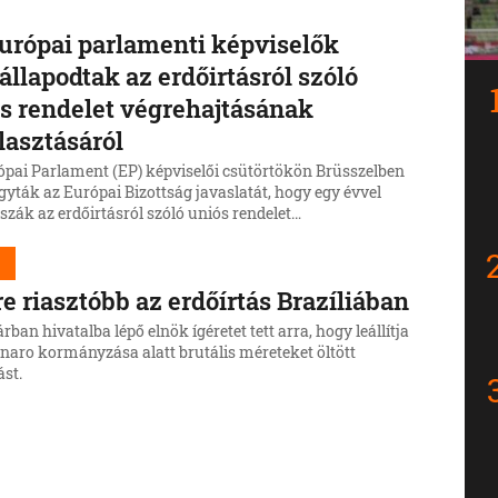
urópai parlamenti képviselők
llapodtak az erdőirtásról szóló
s rendelet végrehajtásának
lasztásáról
ópai Parlament (EP) képviselői csütörtökön Brüsszelben
yták az Európai Bizottság javaslatát, hogy egy évvel
szák az erdőirtásról szóló uniós rendelet
ajtásának időpontját.
d
e riasztóbb az erdőírtás Brazíliában
rban hivatalba lépő elnök ígéretet tett arra, hogy leállítja
onaro kormányzása alatt brutális méreteket öltött
ást.