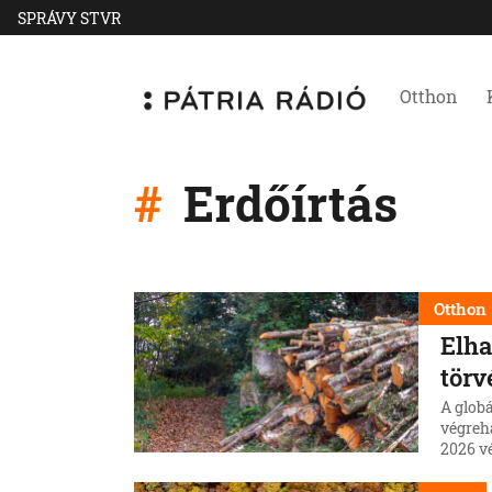
SPRÁVY STVR
Otthon
Erdőírtás
Otthon
Elha
törv
A globá
végreh
2026 vé