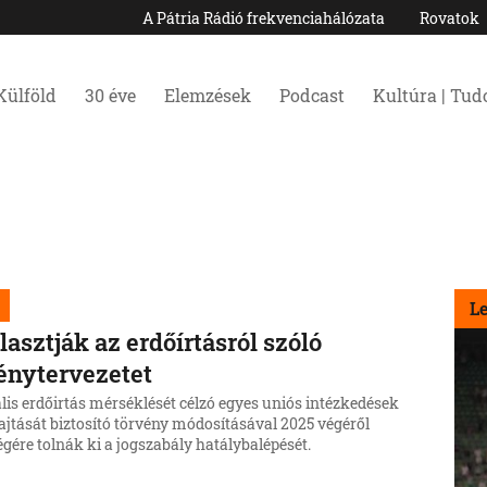
A Pátria Rádió frekvenciahálózata
Rovatok
Külföld
30 éve
Elemzések
Podcast
Kultúra | Tu
L
lasztják az erdőírtásról szóló
énytervezetet
lis erdőirtás mérséklését célzó egyes uniós intézkedések
ajtását biztosító törvény módosításával 2025 végéről
gére tolnák ki a jogszabály hatálybalépését.