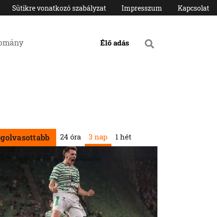
Sütikre vonatkozó szabályzat
Impresszum
Kapcsolat
domány
Élő adás
24 óra
3 nap
1 hét
egolvasottabb