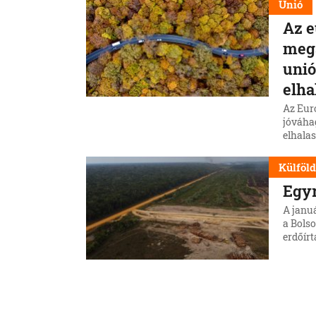
Unió
Az e
megá
unió
elha
Az Eur
jóváhag
elhalas
végreh
Külföl
Egyr
A januá
a Bols
erdőírt