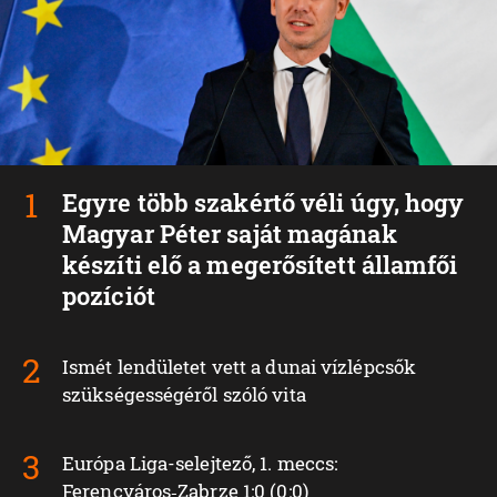
Egyre több szakértő véli úgy, hogy
Magyar Péter saját magának
készíti elő a megerősített államfői
pozíciót
Ismét lendületet vett a dunai vízlépcsők
szükségességéről szóló vita
Európa Liga-selejtező, 1. meccs:
Ferencváros‑Zabrze 1:0 (0:0)