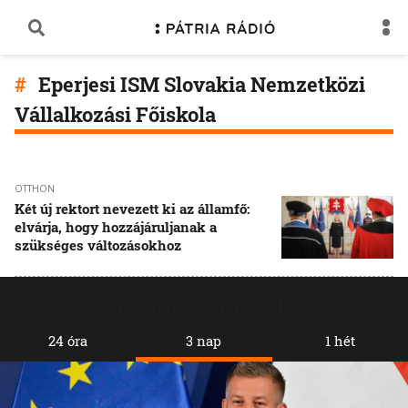
Eperjesi ISM Slovakia Nemzetközi
Vállalkozási Főiskola
OTTHON
Két új rektort nevezett ki az államfő:
elvárja, hogy hozzájáruljanak a
szükséges változásokhoz
Legolvasottabb
24 óra
3 nap
1 hét