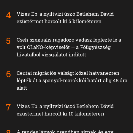
Vizes Eb: a nyíltvízi úszó Betlehem Dávid
ezüstérmet harcolt ki 5 kilométeren
Cseh szexuális ragadozó vadász leplezte le a
volt OĽaNO-képviselőt — a Főügyészség
hivatalból vizsgálatot indított
Ceutai migrációs válság: közel hatvanezren
lépték át a spanyol-marokkói határt alig 48 óra
alatt
Vizes Eb: a nyíltvízi úszó Betlehem Dávid
ezüstérmet harcolt ki 10 kilométeren
A rendes lányok csendben sírnak, és egy