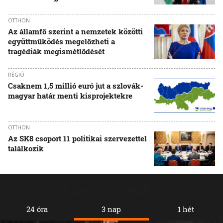
OTTHON
Az államfő szerint a nemzetek közötti
együttműködés megelőzheti a
tragédiák megismétlődését
RÉGIÓ
Csaknem 1,5 millió euró jut a szlovák-
magyar határ menti kisprojektekre
OTTHON
Az SK8 csoport 11 politikai szervezettel
találkozik
Legolvasottabb
24 óra
3 nap
1 hét