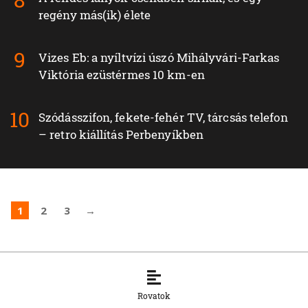
regény más(ik) élete
Vizes Eb: a nyíltvízi úszó Mihályvári-Farkas
Viktória ezüstérmes 10 km-en
Szódásszifon, fekete-fehér TV, tárcsás telefon
– retro kiállítás Perbenyíkben
1
2
3
→
Rovatok