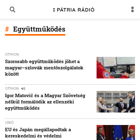
Együttműködés
OTTHON
Szorosabb együttműködés jöhet a
magyar–szlovák mentőszolgálatok
között
OTTHON
Igor Matovič és a Magyar Szövetség
nélkül formálódik az ellenzéki
együttműködés
UNIÓ
EU és Japán megállapodtak a
kereskedelmi és védelmi