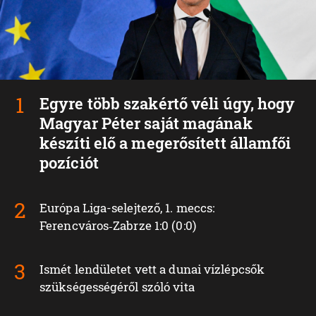
Egyre több szakértő véli úgy, hogy
Magyar Péter saját magának
készíti elő a megerősített államfői
pozíciót
Európa Liga-selejtező, 1. meccs:
Ferencváros‑Zabrze 1:0 (0:0)
Ismét lendületet vett a dunai vízlépcsők
szükségességéről szóló vita