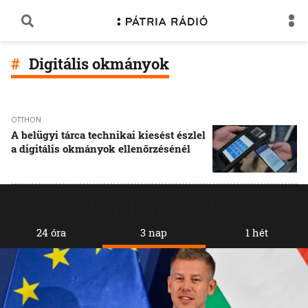
Digitális okmányok
OTTHON
A belügyi tárca technikai kiesést észlel
a digitális okmányok ellenőrzésénél
Legolvasottabb
24 óra
3 nap
1 hét