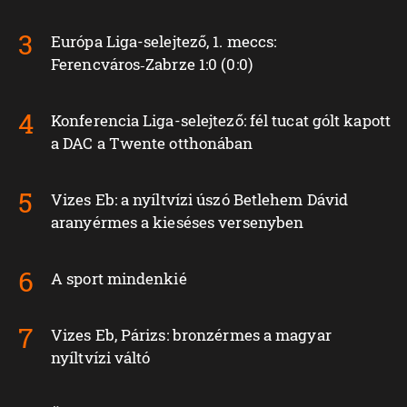
Európa Liga-selejtező, 1. meccs:
Ferencváros‑Zabrze 1:0 (0:0)
Konferencia Liga-selejtező: fél tucat gólt kapott
a DAC a Twente otthonában
Vizes Eb: a nyíltvízi úszó Betlehem Dávid
aranyérmes a kieséses versenyben
A sport mindenkié
Vizes Eb, Párizs: bronzérmes a magyar
nyíltvízi váltó