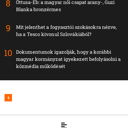
Öttusa-Eb: a magyar női csapat arany-, Guzi
Blanka bronzérmes
Mit jelenthet a fogyasztói szokásokra nézve,
ha a Tesco kivonul Szlovákiából?
Dokumentumok igazolják, hogy a korábbi
magyar kormányzat igyekezett befolyásolni a
közmédia működését
1