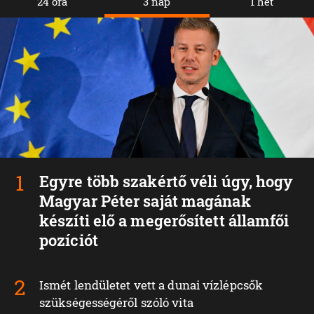
24 óra
3 nap
1 hét
Egyre több szakértő véli úgy, hogy
Magyar Péter saját magának
készíti elő a megerősített államfői
pozíciót
Ismét lendületet vett a dunai vízlépcsők
szükségességéről szóló vita