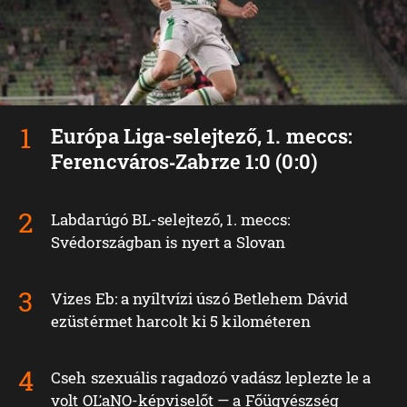
Európa Liga-selejtező, 1. meccs:
Ferencváros‑Zabrze 1:0 (0:0)
Labdarúgó BL-selejtező, 1. meccs:
Svédországban is nyert a Slovan
Vizes Eb: a nyíltvízi úszó Betlehem Dávid
ezüstérmet harcolt ki 5 kilométeren
Cseh szexuális ragadozó vadász leplezte le a
volt OĽaNO-képviselőt — a Főügyészség