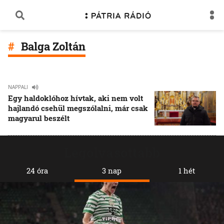
Balga Zoltán
NAPPALI
Egy haldoklóhoz hívtak, aki nem volt
hajlandó csehül megszólalni, már csak
magyarul beszélt
Legolvasottabb
24 óra
3 nap
1 hét