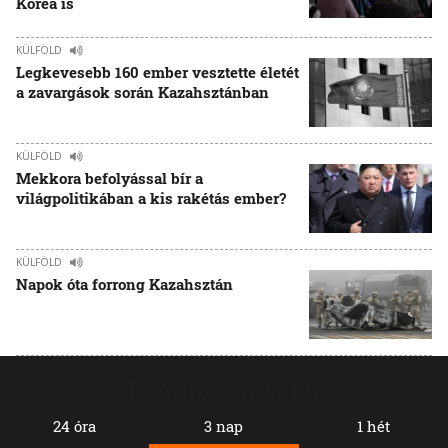
Korea is
KÜLFÖLD
Legkevesebb 160 ember vesztette életét
a zavargások során Kazahsztánban
KÜLFÖLD
Mekkora befolyással bír a
világpolitikában a kis rakétás ember?
KÜLFÖLD
Napok óta forrong Kazahsztán
Legolvasottabb
24 óra
3 nap
1 hét