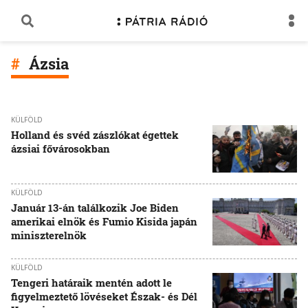
Ázsia
KÜLFÖLD
Holland és svéd zászlókat égettek
ázsiai fővárosokban
KÜLFÖLD
Január 13-án találkozik Joe Biden
amerikai elnök és Fumio Kisida japán
miniszterelnök
KÜLFÖLD
Tengeri határaik mentén adott le
figyelmeztető lövéseket Észak- és Dél