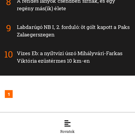
A rendes lányok csendben sírnak, és egy
regény más(ik) élete
Labdarúgó NB I, 2. forduló: öt gólt kapott a Paks
Zalaegerszegen
Vizes Eb: a nyíltvízi úszó Mihályvári-Farkas
Viktória ezüstérmes 10 km-en
1
Rovatok