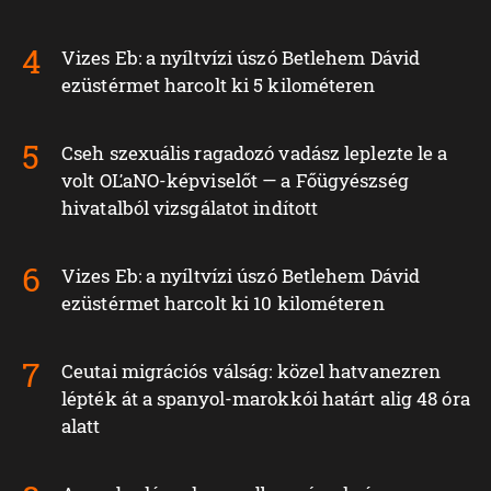
Vizes Eb: a nyíltvízi úszó Betlehem Dávid
ezüstérmet harcolt ki 5 kilométeren
Cseh szexuális ragadozó vadász leplezte le a
volt OĽaNO-képviselőt — a Főügyészség
hivatalból vizsgálatot indított
Vizes Eb: a nyíltvízi úszó Betlehem Dávid
ezüstérmet harcolt ki 10 kilométeren
Ceutai migrációs válság: közel hatvanezren
lépték át a spanyol-marokkói határt alig 48 óra
alatt