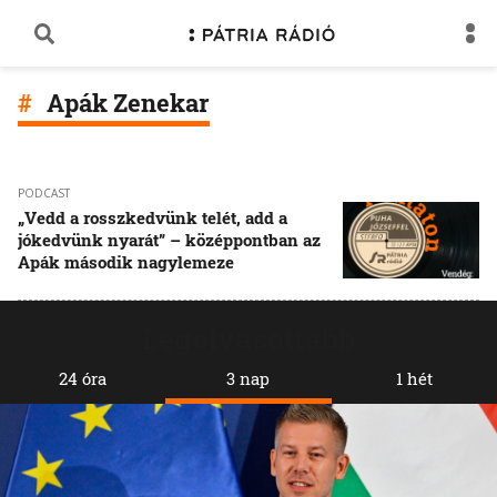
Apák Zenekar
PODCAST
„Vedd a rosszkedvünk telét, add a
jókedvünk nyarát” – középpontban az
Apák második nagylemeze
Legolvasottabb
24 óra
3 nap
1 hét