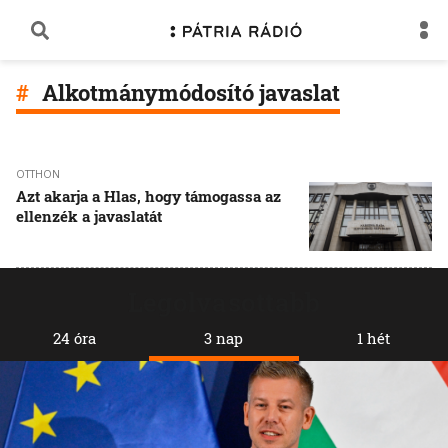
Alkotmánymódosító javaslat
OTTHON
Azt akarja a Hlas, hogy támogassa az
ellenzék a javaslatát
Legolvasottabb
24 óra
3 nap
1 hét