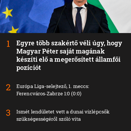
Egyre több szakértő véli úgy, hogy
Magyar Péter saját magának
készíti elő a megerősített államfői
pozíciót
Európa Liga-selejtező, 1. meccs:
Ferencváros‑Zabrze 1:0 (0:0)
Ismét lendületet vett a dunai vízlépcsők
szükségességéről szóló vita