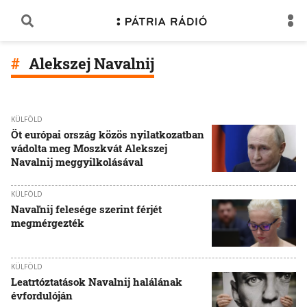
Alekszej Navalnij
KÜLFÖLD
Öt európai ország közös nyilatkozatban
vádolta meg Moszkvát Alekszej
Navalnij meggyilkolásával
KÜLFÖLD
Navaľnij felesége szerint férjét
megmérgezték
KÜLFÖLD
Leatrtóztatások Navalnij halálának
évfordulóján