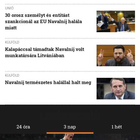
UNIÓ
30 orosz személyt és entitást
szankcionál az EU Navalnij halála
miatt
KÜLFÖLD
Kalapáccsal támadtak Navalnij volt
munkatársára Litvániában
KÜLFÖLD
Navalnij természetes halállal halt meg
Legolvasottabb
24 óra
3 nap
1 hét