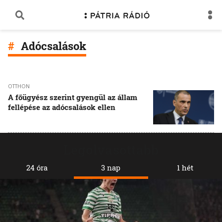
Adócsalások
OTTHON
A főügyész szerint gyengül az állam
fellépése az adócsalások ellen
Legolvasottabb
24 óra
3 nap
1 hét