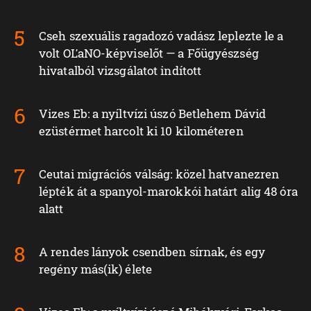
Cseh szexuális ragadozó vadász leplezte le a
volt OĽaNO-képviselőt — a Főügyészség
hivatalból vizsgálatot indított
Vizes Eb: a nyíltvízi úszó Betlehem Dávid
ezüstérmet harcolt ki 10 kilométeren
Ceutai migrációs válság: közel hatvanezren
lépték át a spanyol-marokkói határt alig 48 óra
alatt
A rendes lányok csendben sírnak, és egy
regény más(ik) élete