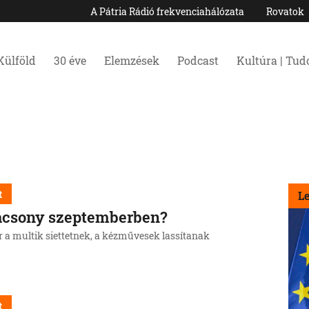
A Pátria Rádió frekvenciahálózata
Rovatok
Külföld
30 éve
Elemzések
Podcast
Kultúra | Tu
t
L
ácsony szeptemberben?
 a multik siettetnek, a kézművesek lassítanak
t