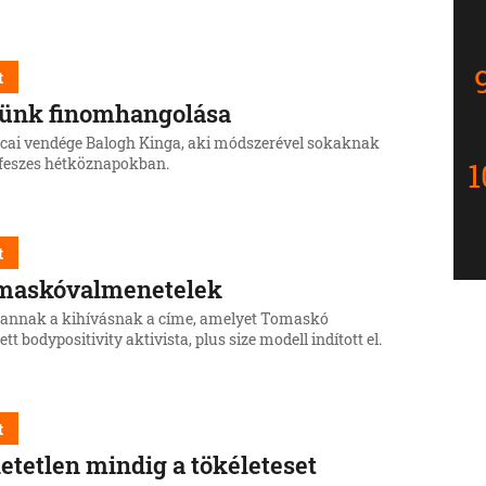
t
tünk finomhangolása
rcai vendége Balogh Kinga, aki módszerével sokaknak
a feszes hétköznapokban.
t
maskóvalmenetelek
t annak a kihívásnak a címe, amelyet Tomaskó
tt bodypositivity aktivista, plus size modell indított el.
t
etetlen mindig a tökéleteset