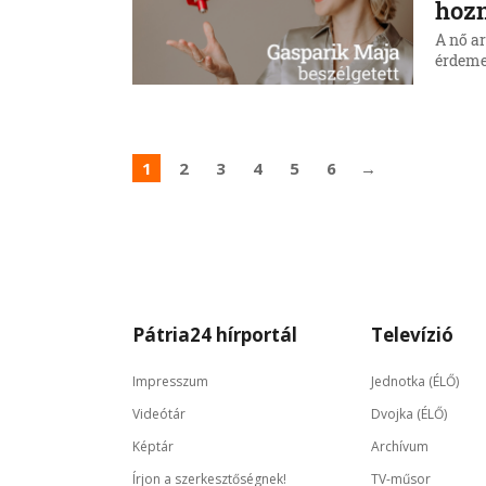
hozn
A nő a
érdemes
1
2
3
4
5
6
→
Pátria24 hírportál
Televízió
Impresszum
Jednotka (ÉLŐ)
Videótár
Dvojka (ÉLŐ)
Képtár
Archívum
Írjon a szerkesztőségnek!
TV-műsor