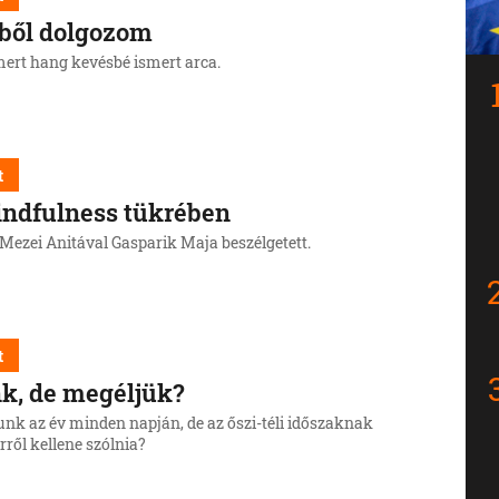
ből dolgozom
mert hang kevésbé ismert arca.
t
ndfulness tükrében
 Mezei Anitával Gasparik Maja beszélgetett.
t
k, de megéljük?
nk az év minden napján, de az őszi-téli időszaknak
rről kellene szólnia?