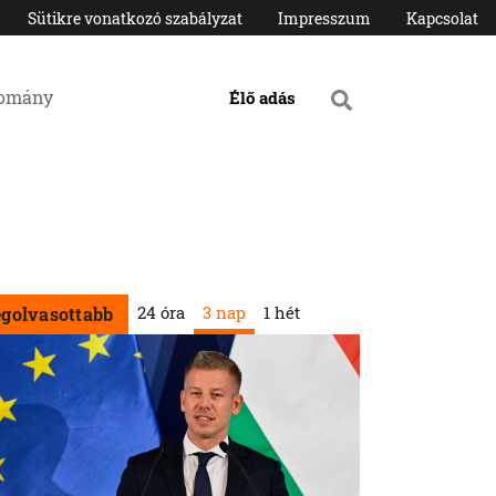
Sütikre vonatkozó szabályzat
Impresszum
Kapcsolat
domány
Élő adás
24 óra
3 nap
1 hét
egolvasottabb