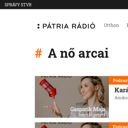
SPRÁVY STVR
Otthon
A nő arcai
Podcas
Kar
Amikor
Podcas