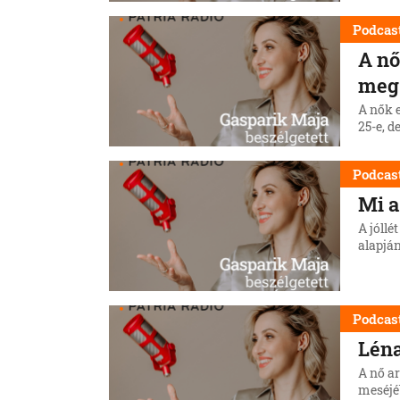
Podcas
A nő
megs
A nők 
25-e, 
Podcas
Mi a
A jóllé
alapján
Podcas
Léna
A nő a
meséjé