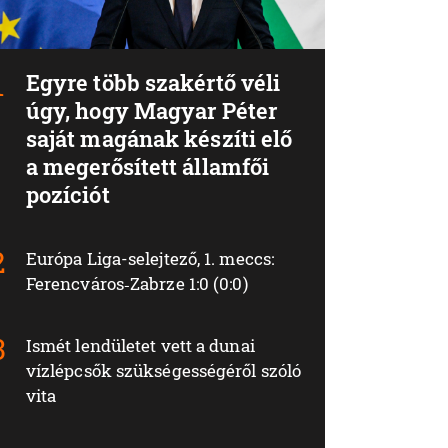
Egyre több szakértő véli
úgy, hogy Magyar Péter
saját magának készíti elő
a megerősített államfői
pozíciót
Európa Liga-selejtező, 1. meccs:
Ferencváros‑Zabrze 1:0 (0:0)
Ismét lendületet vett a dunai
vízlépcsők szükségességéről szóló
vita