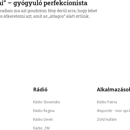
i“ – gyógyuló perfekcionista
rcaiban ma azt gondolom fény derül arra, hogy lehet
 átkeretezni azt, amit az „átlagos“ alatt értünk.
Rádió
Alkalmazáso
Rádio Slovensko
Rádio Patria
Rádio Regina
iReportér - tvor spr
Rádio Devín
Zöld hullám
Rádio _FM