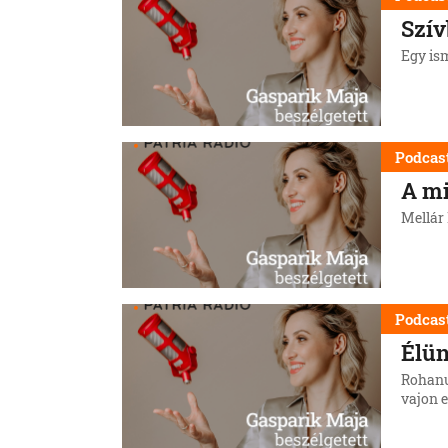
Szív
Egy is
Podcas
A mi
Mellár
Podcas
Élün
Rohanu
vajon e