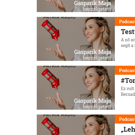
Podcas
Tes
A nő a
segít 
Podcas
#To
Ez vol
Bernade
Podcas
„Leh