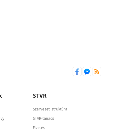
k
STVR
Szervezeti struktúra
ávy
STVR-tanács
Fizetés