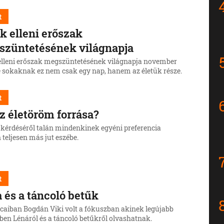
t
k elleni erőszak
züntetésének világnapja
elleni erőszak megszüntetésének világnapja november
de sokaknak ez nem csak egy nap, hanem az életük része.
t
z életöröm forrása?
t kérdéséről talán mindenkinek egyéni preferencia
 teljesen más jut eszébe.
t
 és a táncoló betűk
rcaiban Bogdán Viki volt a fókuszban akinek legújabb
ben Lénáról és a táncoló betűkről olvashatnak.