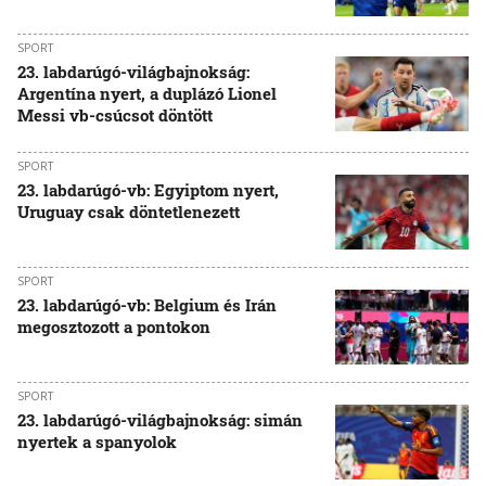
SPORT
23. labdarúgó-világbajnokság:
Argentína nyert, a duplázó Lionel
Messi vb-csúcsot döntött
SPORT
23. labdarúgó-vb: Egyiptom nyert,
Uruguay csak döntetlenezett
SPORT
23. labdarúgó-vb: Belgium és Irán
megosztozott a pontokon
SPORT
23. labdarúgó-világbajnokság: simán
nyertek a spanyolok