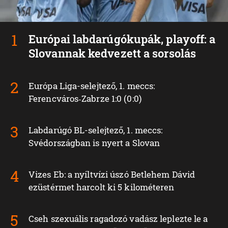
Európai labdarúgókupák, playoff: a
Slovannak kedvezett a sorsolás
Európa Liga-selejtező, 1. meccs:
Ferencváros‑Zabrze 1:0 (0:0)
Labdarúgó BL-selejtező, 1. meccs:
Svédországban is nyert a Slovan
Vizes Eb: a nyíltvízi úszó Betlehem Dávid
ezüstérmet harcolt ki 5 kilométeren
Cseh szexuális ragadozó vadász leplezte le a