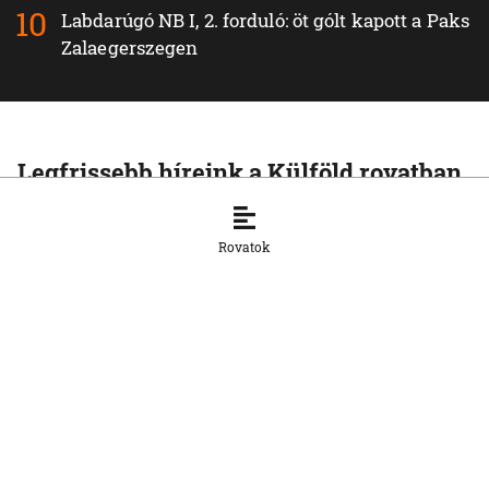
Labdarúgó NB I, 2. forduló: öt gólt kapott a Paks
Zalaegerszegen
Legfrissebb híreink a Külföld rovatban
KÜLFÖLD
Irán és Omán megállapodott egy új
Rovatok
hajózási útvonalról a Hormuzi-
szorosban — Teherán Washington
szerepét bírálja
6. 8. 2026, 9:33:49
KÜLFÖLD
Putyin dróncsapatokat hoz létre az
orosz hadseregben
5. 8. 2026, 16:29:24