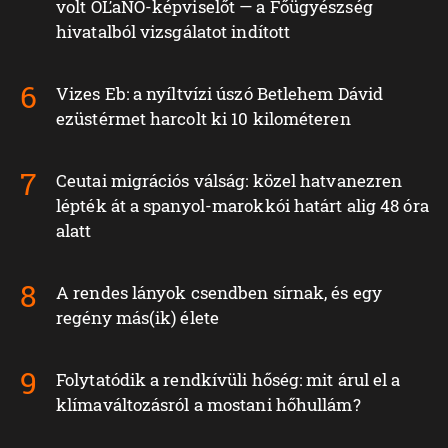
volt OĽaNO-képviselőt — a Főügyészség
hivatalból vizsgálatot indított
Vizes Eb: a nyíltvízi úszó Betlehem Dávid
ezüstérmet harcolt ki 10 kilométeren
Ceutai migrációs válság: közel hatvanezren
lépték át a spanyol-marokkói határt alig 48 óra
alatt
A rendes lányok csendben sírnak, és egy
regény más(ik) élete
Folytatódik a rendkívüli hőség: mit árul el a
klímaváltozásról a mostani hőhullám?