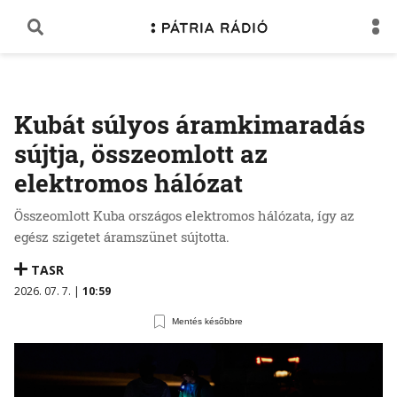
Kubát súlyos áramkimaradás
sújtja, összeomlott az
elektromos hálózat
Összeomlott Kuba országos elektromos hálózata, így az
egész szigetet áramszünet sújtotta.
TASR
2026. 07. 7. |
10:59
Mentés későbbre