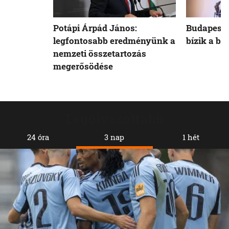
Potápi Árpád János:
Budapest 
legfontosabb eredményünk a
bízik a b
nemzeti összetartozás
megerősödése
Legolvasottabb
24 óra
3 nap
1 hét