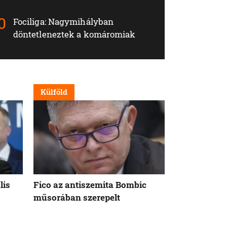
Fociliga: Nagymihályban
döntetleneztek a komáromiak
Külföld
Nappali
lis
Fico az antiszemita Bombic
Meddig tart 
műsorában szerepelt
rögzített ta
szavatosság