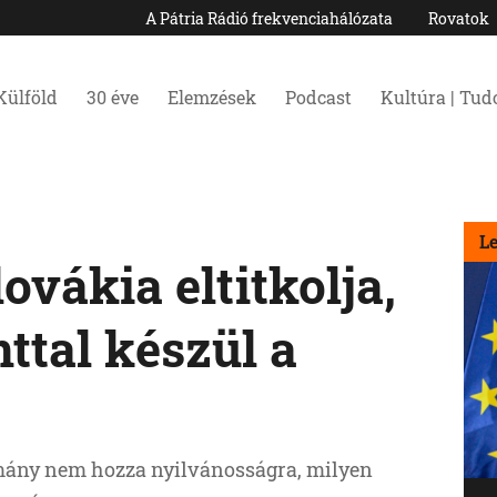
A Pátria Rádió frekvenciahálózata
Rovatok
Külföld
30 éve
Elemzések
Podcast
Kultúra | Tu
L
ovákia eltitkolja,
ttal készül a
rmány nem hozza nyilvánosságra, milyen