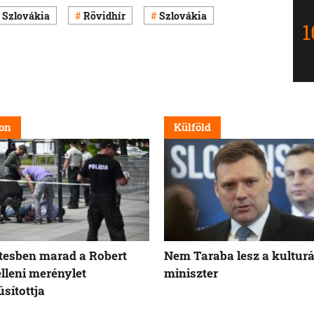
 Szlovákia
Rövidhír
Szlovákia
on
Külföld
tesben marad a Robert
Nem Taraba lesz a kulturá
elleni merénylet
miniszter
sítottja