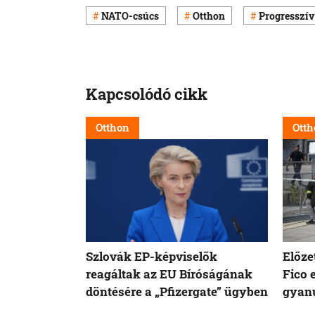
NATO-csúcs
Otthon
Progresszív
Kapcsolódó cikk
Otthon
Otth
Szlovák EP-képviselők
Előze
reagáltak az EU Bíróságának
Fico 
döntésére a „Pfizergate” ügyben
gyanú