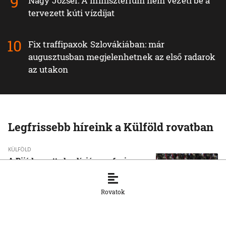
Nagy József: A minisztérium nem vezeti be a
tervezett kúti vízdíjat
Fix traffipaxok Szlovákiában: már
augusztusban megjelenhetnek az első radarok
az utakon
Legfrissebb híreink a Külföld rovatban
KÜLFÖLD
A Rijád vezette koalíció nem fogja
tétlenül nézni a jemeni húszi
támadásokat
Rovatok
7. 8. 2026, 16:54:15
KÜLFÖLD
Vége a rendkívüli