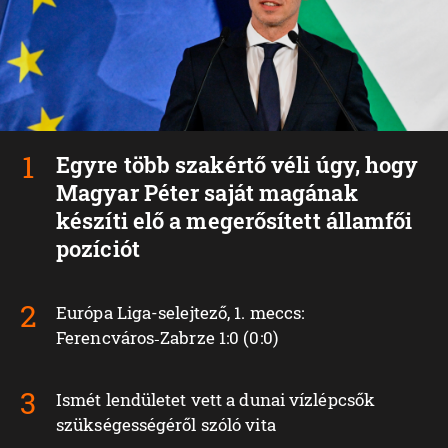
Egyre több szakértő véli úgy, hogy
Magyar Péter saját magának
készíti elő a megerősített államfői
pozíciót
Európa Liga-selejtező, 1. meccs:
Ferencváros‑Zabrze 1:0 (0:0)
Ismét lendületet vett a dunai vízlépcsők
szükségességéről szóló vita