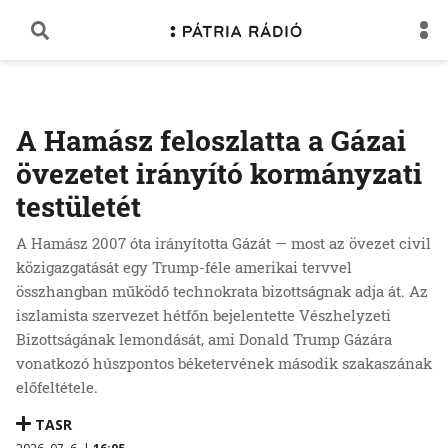
A Hamász feloszlatta a Gázai
övezetet irányító kormányzati
testületét
A Hamász 2007 óta irányította Gázát — most az övezet civil
közigazgatását egy Trump-féle amerikai tervvel
összhangban működő technokrata bizottságnak adja át. Az
iszlamista szervezet hétfőn bejelentette Vészhelyzeti
Bizottságának lemondását, ami Donald Trump Gázára
vonatkozó húszpontos béketervének második szakaszának
előfeltétele.
TASR