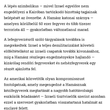
A lépés szimbolikus — mivel Izrael egyelőre nem
engedélyezi a Kairóban tartózkodó bizottság tagjainak
belépését az övezetbe. A Hamász katonai szárnya —
amelyen körülbelül 60 ezer fegyver és több tízezer
terrorista áll — gyakorlatban változatlanul marad.
A lefegyverzésről szóló tárgyalások továbbra is
megrekedtek: Izrael a teljes demilitarizálást követeli
előfeltételként az izraeli csapatok további kivonásához,
míg a Hamász részleges engedményekre hajlandó —
kizárólag rendőri fegyvereket és nehézfegyverek egy
részét ajánlotta fel.
Az amerikai közvetítők olyan kompromisszust
fontolgatnak, amely megengedné a Hamásznak
kézifegyverek megtartását a nagyobb hatótávolságú
eszközök feladásáért — Izraeli tisztviselők szerint azonban
ezzel a szervezet gyakorlatban visszatartaná hatalmát az
enclavé felett.