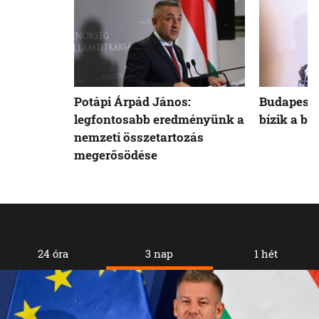
Potápi Árpád János:
Budapest 
legfontosabb eredményünk a
bízik a b
nemzeti összetartozás
megerősödése
Legolvasottabb
24 óra
3 nap
1 hét