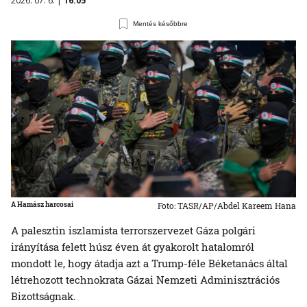
2026. 07. 6. |
16:05
Mentés későbbre
A Hamász harcosai
Foto: TASR/AP/Abdel Kareem Hana
A palesztin iszlamista terrorszervezet Gáza polgári
irányítása felett húsz éven át gyakorolt hatalomról
mondott le, hogy átadja azt a Trump-féle Béketanács által
létrehozott technokrata Gázai Nemzeti Adminisztrációs
Bizottságnak.