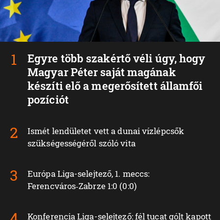
Egyre több szakértő véli úgy, hogy
Magyar Péter saját magának
készíti elő a megerősített államfői
pozíciót
Ismét lendületet vett a dunai vízlépcsők
szükségességéről szóló vita
Európa Liga-selejtező, 1. meccs:
Ferencváros‑Zabrze 1:0 (0:0)
Konferencia Liga-selejtező: fél tucat gólt kapott