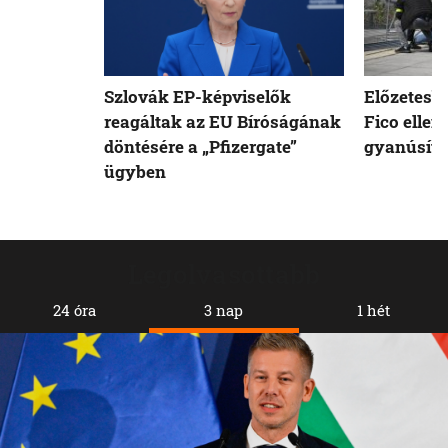
Szlovák EP-képviselők
Előzetesb
reagáltak az EU Bíróságának
Fico ellen
döntésére a „Pfizergate”
gyanúsíto
ügyben
Legolvasottabb
24 óra
3 nap
1 hét