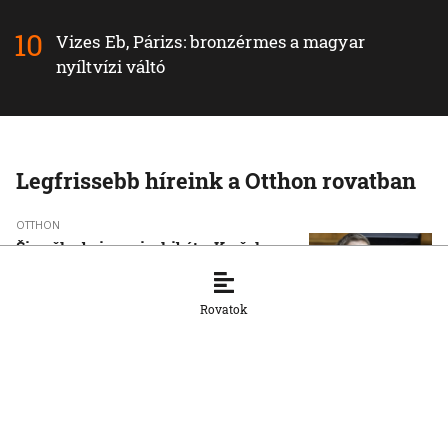
Vizes Eb, Párizs: bronzérmes a magyar
nyíltvízi váltó
Legfrissebb híreink a Otthon rovatban
OTTHON
Šimečka beismeri a hibát a Korčok-
ügyben, de tagadja az
összehasonlíthatóságot a Smerrel
Rovatok
8. 8. 2026, 15:01:07
OTTHON
Nem fog összefogni az SNS senkivel
8. 8. 2026, 13:11:21