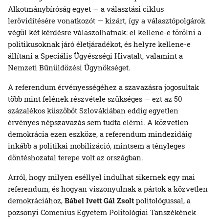
Alkotmánybíróság egyet — a választási ciklus
lerövidítésére vonatkozót — kizárt, így a választópolgárok
végül két kérdésre válaszolhatnak: el kellene-e törölni a
politikusoknak járó életjáradékot, és helyre kellene-e
állítani a Speciális Ügyészségi Hivatalt, valamint a
Nemzeti Bűnüldözési Ügynökséget.
A referendum érvényességéhez a szavazásra jogosultak
több mint felének részvétele szükséges — ezt az 50
százalékos küszöböt Szlovákiában eddig egyetlen
érvényes népszavazás sem tudta elérni. A közvetlen
demokrácia ezen eszköze, a referendum mindezidáig
inkább a politikai mobilizáció, mintsem a tényleges
döntéshozatal terepe volt az országban.
Arról, hogy milyen eséllyel indulhat sikernek egy mai
referendum, és hogyan viszonyulnak a pártok a közvetlen
demokráciához,
Bábel Ivett
Gál Zsolt
politológussal, a
pozsonyi Comenius Egyetem Politológiai Tanszékének