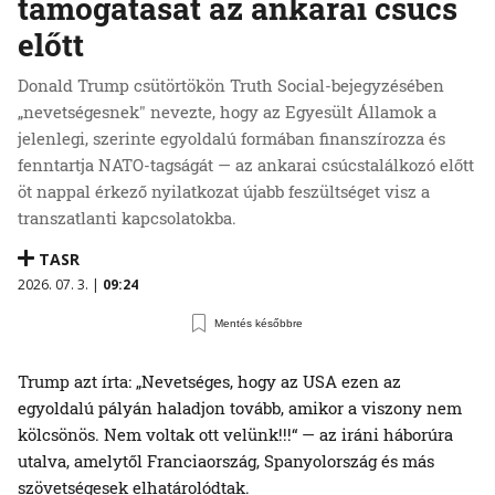
támogatását az ankarai csúcs
előtt
Donald Trump csütörtökön Truth Social-bejegyzésében
„nevetségesnek" nevezte, hogy az Egyesült Államok a
jelenlegi, szerinte egyoldalú formában finanszírozza és
fenntartja NATO-tagságát — az ankarai csúcstalálkozó előtt
öt nappal érkező nyilatkozat újabb feszültséget visz a
transzatlanti kapcsolatokba.
TASR
2026. 07. 3. |
09:24
Mentés későbbre
Trump azt írta: „Nevetséges, hogy az USA ezen az
egyoldalú pályán haladjon tovább, amikor a viszony nem
kölcsönös. Nem voltak ott velünk!!!“ — az iráni háborúra
utalva, amelytől Franciaország, Spanyolország és más
szövetségesek elhatárolódtak.