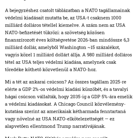
A bejegyzéshez csatolt táblázatban a NATO tagállamainak
védelmi kiadásait mutatta be, az USA-t csaknem 1000
milliárd dolláros tétellel kiemelve. A szám nem az USA
NATO-befizetését tükrözi: a szövetség közösen
finanszírozott éves költségvetése 2026-ban mindössze 6,3
milliárd dollár, amelyből Washington ~15 százalékot,
vagyis közel 1 milliárd dollárt állja. A 980 milliárd dolláros
tétel az USA teljes védelmi kiadása, amelynek csak
töredéke köthető közvetlenül a NATO-hoz.
Mi a tét az ankarai csúcson? Az összes tagállam 2025-re
elérte a GDP 2%-os védelmi kiadási küszöbét, és a tavalyi
hágai csúcson vállalták, hogy 2035-ig a GDP 5%-ára emelik
a védelmi kiadásokat. A Chicago Council közvélemény-
kutatása szerint az amerikaiak kétharmada fenntartaná
vagy növelné az USA NATO-elkötelezettségét — ez
alapvetően ellentmond Trump narratívájának.