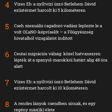
Vizes Eb: a nyíltvízi úszó Betlehem Dávid
ezüstérmet harcolt ki 5 kilométeren
Cseh szexuális ragadozó vadász leplezte le a
volt OĽaNO-képviselőt — a Főügyészség
hivatalból vizsgálatot indított
Ceutai migrációs válság: közel hatvanezren
lépték át a spanyol-marokkói határt alig 48 óra
alatt
Vizes Eb: a nyíltvízi úszó Betlehem Dávid
ezüstérmet harcolt ki 10 kilométeren
A rendes lányok csendben sírnak, és egy
regény más(ik) élete