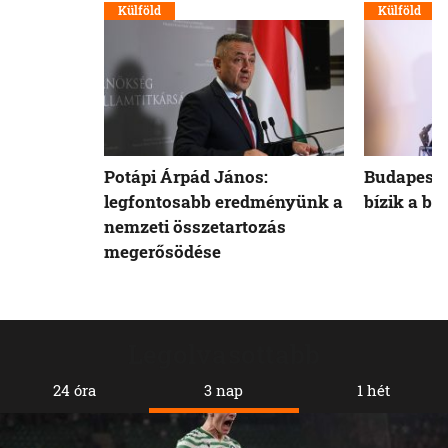
Külföld
Külföld
Potápi Árpád János:
Budapest 
legfontosabb eredményünk a
bízik a b
nemzeti összetartozás
megerősödése
Legolvasottabb
24 óra
3 nap
1 hét