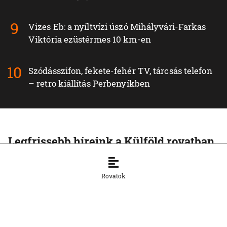
Vizes Eb: a nyíltvízi úszó Mihályvári-Farkas
Viktória ezüstérmes 10 km-en
Szódásszifon, fekete-fehér TV, tárcsás telefon
– retro kiállítás Perbenyíkben
Legfrissebb híreink a Külföld rovatban
KÜLFÖLD
A pápa a fundamentalizmus elleni
Rovatok
kiállásra szólította a fiatalokat
6. 8. 2026, 17:22:16
KÜLFÖLD