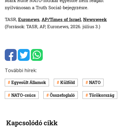
Mark Rutte NATO-főtitkár egyelőre nem reagált
nyilvánosan a Truth Social-bejegyzésre.
TASR,
Euronews
,
AP/Times of Israel
,
Newsweek
(Források: TASR, AP, Euronews, 2026. július 3.)
További hírek:
Egyesült Államok
Külföld
NATO
NATO-csúcs
Összefoglaló
Törökország
Kapcsolódó cikk