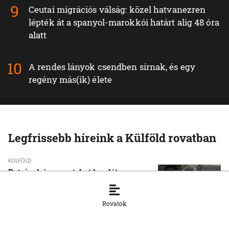
Ceutai migrációs válság: közel hatvanezren
lépték át a spanyol-marokkói határt alig 48 óra
alatt
A rendes lányok csendben sírnak, és egy
regény más(ik) élete
Legfrissebb híreink a Külföld rovatban
KÜLFÖLD
Putyin dróncsapatokat hoz létre az
orosz hadseregben
5. 8. 2026, 16:29:24
Rovatok
KÜLFÖLD
Hiroshimára emlékezünk a nukleáris