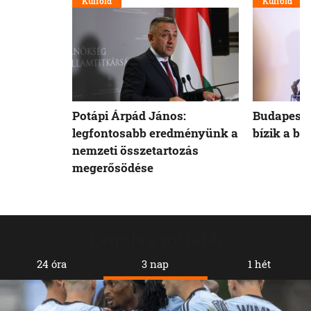
Külföld
Külföld
Potápi Árpád János:
Budapest 
legfontosabb eredményünk a
bízik a b
nemzeti összetartozás
megerősödése
Legolvasottabb
24 óra
3 nap
1 hét