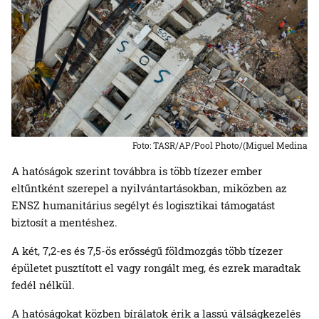
Foto: TASR/AP/Pool Photo/(Miguel Medina
A hatóságok szerint továbbra is több tízezer ember
eltűntként szerepel a nyilvántartásokban, miközben az
ENSZ humanitárius segélyt és logisztikai támogatást
biztosít a mentéshez.
A két, 7,2-es és 7,5-ös erősségű földmozgás több tízezer
épületet pusztított el vagy rongált meg, és ezrek maradtak
fedél nélkül.
A hatóságokat közben bírálatok érik a lassú válságkezelés