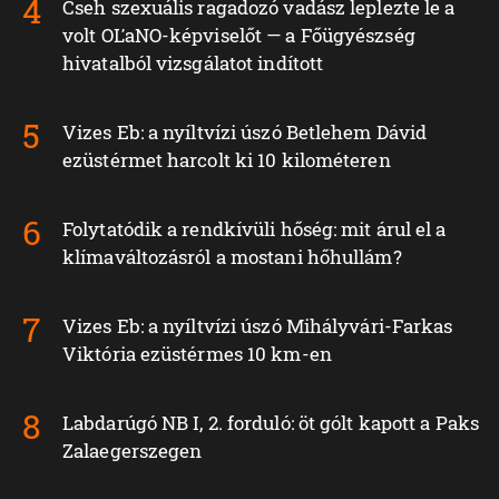
Cseh szexuális ragadozó vadász leplezte le a
volt OĽaNO-képviselőt — a Főügyészség
hivatalból vizsgálatot indított
Vizes Eb: a nyíltvízi úszó Betlehem Dávid
ezüstérmet harcolt ki 10 kilométeren
Folytatódik a rendkívüli hőség: mit árul el a
klímaváltozásról a mostani hőhullám?
Vizes Eb: a nyíltvízi úszó Mihályvári-Farkas
Viktória ezüstérmes 10 km-en
Labdarúgó NB I, 2. forduló: öt gólt kapott a Paks
Zalaegerszegen