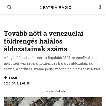
Tovább nőtt a venezuelai
földrengés halálos
áldozatainak száma
A legutóbbi adatok szerint legalább 2595-re emelkedett a
múlt heti venezuelai földrengés halálos áldozatainak
száma, a sérültek száma pedig meghaladja a tizenkétezret.
TASR
2026. 07. 3. |
08:38
Mentés későbbre