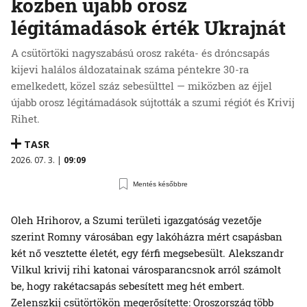
közben újabb orosz
légitámadások érték Ukrajnát
A csütörtöki nagyszabású orosz rakéta- és dróncsapás
kijevi halálos áldozatainak száma péntekre 30-ra
emelkedett, közel száz sebesülttel — miközben az éjjel
újabb orosz légitámadások sújtották a szumi régiót és Krivij
Rihet.
TASR
2026. 07. 3. |
09:09
Mentés későbbre
Oleh Hrihorov, a Szumi területi igazgatóság vezetője
szerint Romny városában egy lakóházra mért csapásban
két nő vesztette életét, egy férfi megsebesült. Alekszandr
Vilkul krivij rihi katonai városparancsnok arról számolt
be, hogy rakétacsapás sebesített meg hét embert.
Zelenszkij csütörtökön megerősítette: Oroszország több