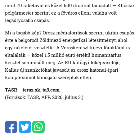
mint 70 rakétával és közel 500 drónnal támadott — Klicsko
polgármester szerint ez a főváros elleni valaha volt
legsúlyosabb csapás.
Mi a tágabb kép? Orosz médiaforrások szerint ukrán csapás
érte a belgorodi Zöldmező energetikai létesítményt, ahol
egy nő életét vesztette. A Vöröskereszt kijevi főraktárát is
eltalálták — közel 1,5 millió euró értékű humanitárius
készlet semmisült meg. Az EU külügyi főképviselője,
Kallas új szankciókat javasolt az orosz katonai-ipari
komplexumot támogató szereplők ellen.
TASR – teraz.sk
,
ta3.com
(Források: TASR, AFP, 2026. július 3.)