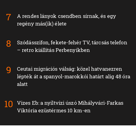
A rendes lányok csendben sírnak, és egy
regény más(ik) élete
Szódásszifon, fekete-fehér TV, tárcsás telefon
– retro kiállítás Perbenyíkben
Ceutai migrációs válság: közel hatvanezren
lépték át a spanyol-marokkói határt alig 48 óra
alatt
Vizes Eb: a nyíltvízi úszó Mihályvári-Farkas
Viktória ezüstérmes 10 km-en