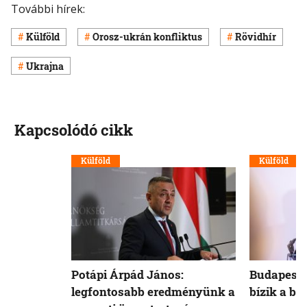
További hírek:
Külföld
Orosz-ukrán konfliktus
Rövidhír
Ukrajna
Kapcsolódó cikk
Külföld
Külföld
Potápi Árpád János:
Budapest 
legfontosabb eredményünk a
bízik a b