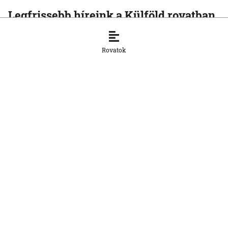
Legfrissebb híreink a Külföld rovatban
KÜLFÖLD
Egyre több szakértő véli úgy, hogy
Rovatok
Magyar Péter saját magának készíti elő
a megerősített államfői pozíciót
7. 8. 2026, 11:14:11
KÜLFÖLD
Kis Benedek József: A NATO sok téren
elavult, de nincs alternatívája
7. 8. 2026, 10:37:14
KÜLFÖLD
Infantino ezt a botrányát is túléli
7. 8. 2026, 10:09:30
KÜLFÖLD
Dolphin tájfun közelít Japánhoz — 260