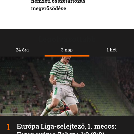
nemzeti összetartozás
megerősödése
Legolvasottabb
24 óra
3 nap
1 hét
Európa Liga-selejtező, 1. meccs: