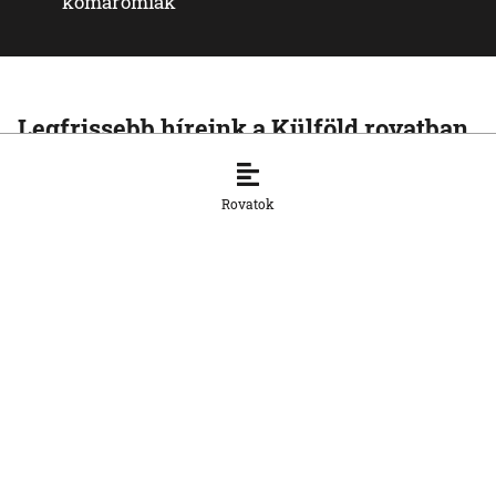
komáromiak
Legfrissebb híreink a Külföld rovatban
KÜLFÖLD
Az Európai Unió növelte az orosz
Rovatok
cseppfolyósított földgáz behozatalát
8. 8. 2026, 15:43:14
KÜLFÖLD
Afrika csökkentené függőségét a kínai
napelemes technológiától
8. 8. 2026, 15:33:20
KÜLFÖLD
Baka Andrást, a Legfelsőbb Bíróság
korábbi elnökét jelöli magyar
köztársasági elnöknek a Tisza párt