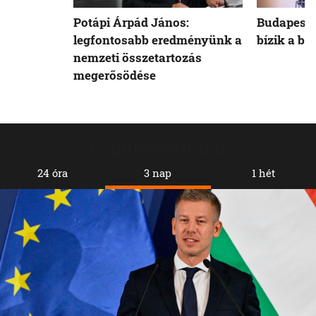
Potápi Árpád János:
Budapest 
legfontosabb eredményünk a
bízik a b
nemzeti összetartozás
megerősödése
Legolvasottabb
24 óra
3 nap
1 hét