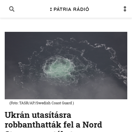
(Foto: TASR/AP/Swedish Coast Guard )
Ukrán utasításra
robbanthatták fel a Nord