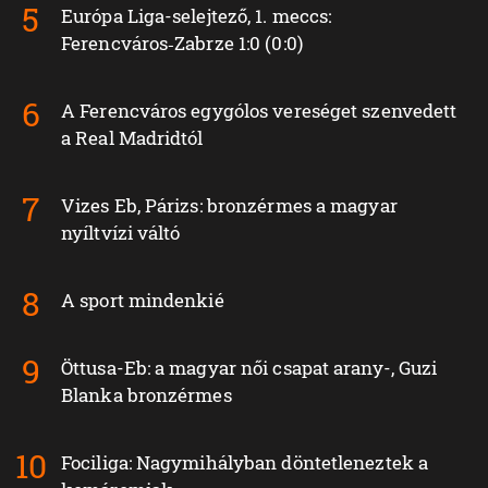
Európa Liga-selejtező, 1. meccs:
Ferencváros‑Zabrze 1:0 (0:0)
A Ferencváros egygólos vereséget szenvedett
a Real Madridtól
Vizes Eb, Párizs: bronzérmes a magyar
nyíltvízi váltó
A sport mindenkié
Öttusa-Eb: a magyar női csapat arany-, Guzi
Blanka bronzérmes
Fociliga: Nagymihályban döntetleneztek a