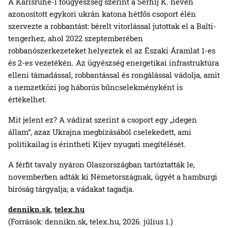
A Karlsruhe-i főügyészség szerint a Serhij K. néven
azonosított egykori ukrán katona hétfős csoport élén
szervezte a robbantást: bérelt vitorlással jutottak el a Balti-
tengerhez, ahol 2022 szeptemberében
robbanószerkezeteket helyeztek el az Északi Áramlat 1-es
és 2-es vezetékén. Az ügyészség energetikai infrastruktúra
elleni támadással, robbantással és rongálással vádolja, amit
a nemzetközi jog háborús bűncselekményként is
értékelhet.
Mit jelent ez? A vádirat szerint a csoport egy „idegen
állam“, azaz Ukrajna megbízásából cselekedett, ami
politikailag is érintheti Kijev nyugati megítélését.
A férfit tavaly nyáron Olaszországban tartóztatták le,
novemberben adták ki Németországnak, ügyét a hamburgi
bíróság tárgyalja; a vádakat tagadja.
dennikn.sk
,
telex.hu
(Források: dennikn.sk, telex.hu, 2026. július 1.)