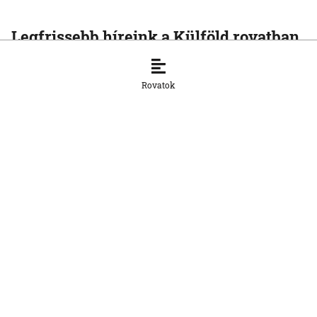
Legfrissebb híreink a Külföld rovatban
KÜLFÖLD
Az Európai Unió növelte az orosz
Rovatok
cseppfolyósított földgáz behozatalát
8. 8. 2026, 15:43:14
KÜLFÖLD
Afrika csökkentené függőségét a kínai
napelemes technológiától
8. 8. 2026, 15:33:20
KÜLFÖLD
Baka Andrást, a Legfelsőbb Bíróság
korábbi elnökét jelöli magyar
köztársasági elnöknek a Tisza párt
parlamenti frakciója
8. 8. 2026, 14:38:06