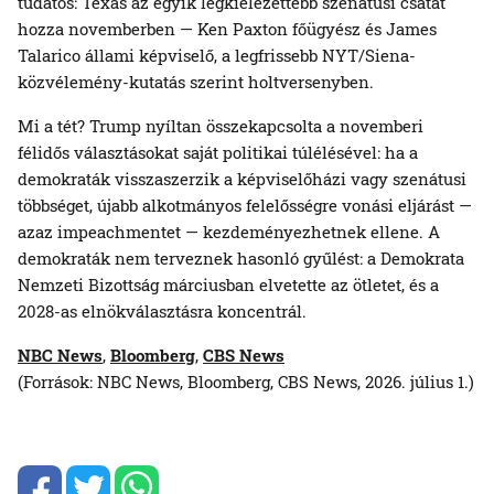
tudatos: Texas az egyik legkiélezettebb szenátusi csatát
hozza novemberben — Ken Paxton főügyész és James
Talarico állami képviselő, a legfrissebb NYT/Siena-
közvélemény-kutatás szerint holtversenyben.
Mi a tét? Trump nyíltan összekapcsolta a novemberi
félidős választásokat saját politikai túlélésével: ha a
demokraták visszaszerzik a képviselőházi vagy szenátusi
többséget, újabb alkotmányos felelősségre vonási eljárást —
azaz impeachmentet — kezdeményezhetnek ellene. A
demokraták nem terveznek hasonló gyűlést: a Demokrata
Nemzeti Bizottság márciusban elvetette az ötletet, és a
2028-as elnökválasztásra koncentrál.
NBC News
,
Bloomberg
,
CBS News
(Források: NBC News, Bloomberg, CBS News, 2026. július 1.)