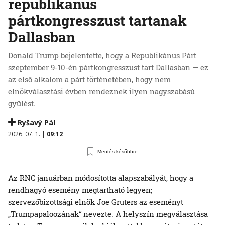
republikánus
pártkongresszust tartanak
Dallasban
Donald Trump bejelentette, hogy a Republikánus Párt
szeptember 9-10-én pártkongresszust tart Dallasban — ez
az első alkalom a párt történetében, hogy nem
elnökválasztási évben rendeznek ilyen nagyszabású
gyűlést.
Ryšavý Pál
2026. 07. 1. |
09:12
Mentés későbbre
Az RNC januárban módosította alapszabályát, hogy a
rendhagyó esemény megtartható legyen;
szervezőbizottsági elnök Joe Gruters az eseményt
„Trumpapaloozának“ nevezte. A helyszín megválasztása