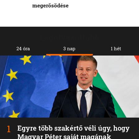
megerősödése
Legolvasottabb
24 óra
3 nap
1 hét
Egyre több szakértő véli úgy, hogy
Magyar Péter saját magának