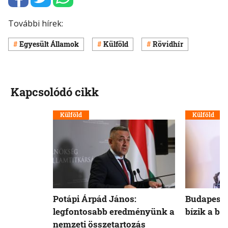
További hírek:
Egyesült Államok
Külföld
Rövidhír
Kapcsolódó cikk
Külföld
Külföld
Potápi Árpád János:
Budapest 
legfontosabb eredményünk a
bízik a b
nemzeti összetartozás