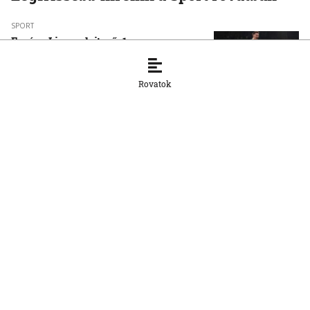
SPORT
Európa Liga-selejtező, 1. meccs:
Ferencváros‑Zabrze 1:0 (0:0)
5. 8. 2026, 22:45:32
Rovatok
SPORT
Vizes Eb: a nyíltvízi úszó Mihályvári-
Farkas Viktória ezüstérmes 5
kilométeren
5. 8. 2026, 17:04:39
SPORT
Vizes Eb: a nyíltvízi úszó Betlehem
Dávid ezüstérmet harcolt ki 5
kilométeren
5. 8. 2026, 11:36:59
SPORT
Labdarúgó BL-selejtező, 1. meccs:
Svédországban is nyert a Slovan