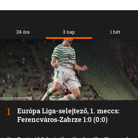
Legolvasottabb
24 óra
3 nap
1 hét
Európa Liga-selejtező, 1. meccs:
Ferencváros‑Zabrze 1:0 (0:0)