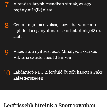
A rendes lányok csendben sírnak, és egy
regény más(ik) élete
Ceutai migrációs válság: közel hatvanezren
lépték át a spanyol-marokkói határt alig 48 óra
alatt
Vizes Eb: a nyíltvízi úszó Mihályvári-Farkas
Viktória ezüstérmes 10 km-en
Labdarúgó NB I, 2. forduló: öt gólt kapott a Paks
Zalaegerszegen
Legfrissebb híreink a Sport rovatban