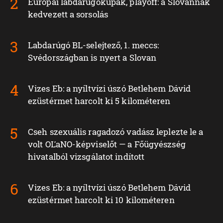
Európai labdarúgókupák, playoff: a Slovannak
kedvezett a sorsolás
Labdarúgó BL-selejtező, 1. meccs:
Svédországban is nyert a Slovan
Vizes Eb: a nyíltvízi úszó Betlehem Dávid
ezüstérmet harcolt ki 5 kilométeren
Cseh szexuális ragadozó vadász leplezte le a
volt OĽaNO-képviselőt — a Főügyészség
hivatalból vizsgálatot indított
Vizes Eb: a nyíltvízi úszó Betlehem Dávid
ezüstérmet harcolt ki 10 kilométeren