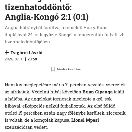
tizenhatoddöntő:
Anglia‑Kongó 2:1 (0:1)
Anglia hátrányból fordítva, a remeklő Harry Kane
duplájával 2:1-re legyőzte Kongót a tengerentúli futball-vb
tizenhatoddöntőjében.
Zsigárdi László
2026. 07. 1. |
20:59
Mentés későbbre
Nem kis meglepetésre már a 7. percben vezetést szereztek
az afrikaiak. Védelmi hibát követően
Brian Cipenga
talált
a hálóba. Az angolokat igencsak meglepte a gól, sok
hibával, elképzelés nélkül futballoztak. Az első félidő
utolsó 15 percében aztán nagy fölénybe kerültek, ziccereik
is voltak, de a kongóiak kapusa,
Lionel Mpasi
szenzációsan védett.