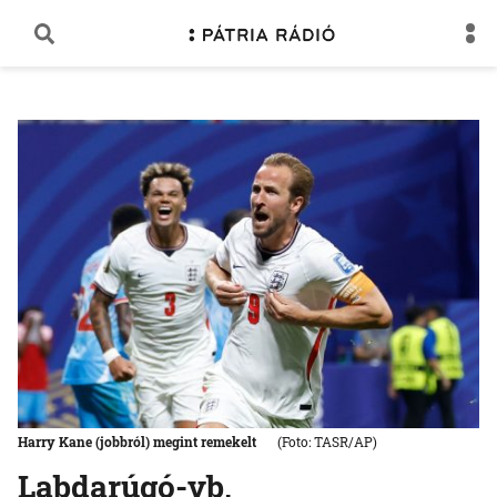
Harry Kane (jobbról) megint remekelt
(Foto: TASR/AP)
Labdarúgó-vb,