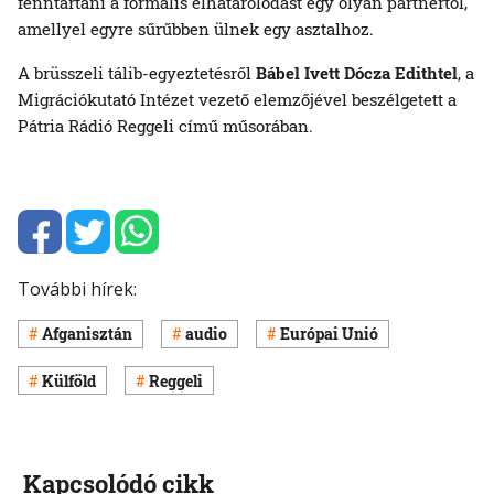
fenntartani a formális elhatárolódást egy olyan partnertől,
amellyel egyre sűrűbben ülnek egy asztalhoz.
A brüsszeli tálib-egyeztetésről
Bábel Ivett
Dócza Edithtel
, a
Migrációkutató Intézet vezető elemzőjével beszélgetett a
Pátria Rádió Reggeli című műsorában.
További hírek:
Afganisztán
audio
Európai Unió
Külföld
Reggeli
Kapcsolódó cikk