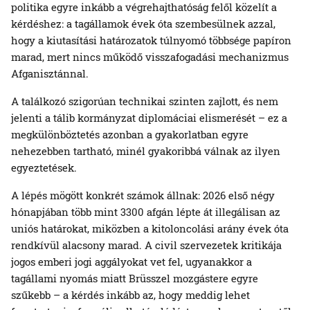
politika egyre inkább a végrehajthatóság felől közelít a
kérdéshez: a tagállamok évek óta szembesülnek azzal,
hogy a kiutasítási határozatok túlnyomó többsége papíron
marad, mert nincs működő visszafogadási mechanizmus
Afganisztánnal.
A találkozó szigorúan technikai szinten zajlott, és nem
jelenti a tálib kormányzat diplomáciai elismerését – ez a
megkülönböztetés azonban a gyakorlatban egyre
nehezebben tartható, minél gyakoribbá válnak az ilyen
egyeztetések.
A lépés mögött konkrét számok állnak: 2026 első négy
hónapjában több mint 3300 afgán lépte át illegálisan az
uniós határokat, miközben a kitoloncolási arány évek óta
rendkívül alacsony marad. A civil szervezetek kritikája
jogos emberi jogi aggályokat vet fel, ugyanakkor a
tagállami nyomás miatt Brüsszel mozgástere egyre
szűkebb – a kérdés inkább az, hogy meddig lehet