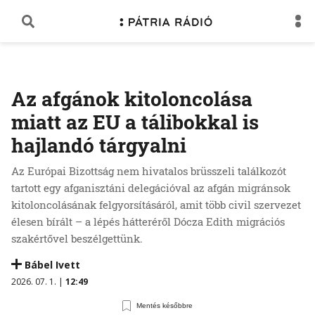
Az afgánok kitoloncolása
miatt az EU a tálibokkal is
hajlandó tárgyalni
Az Európai Bizottság nem hivatalos brüsszeli találkozót
tartott egy afganisztáni delegációval az afgán migránsok
kitoloncolásának felgyorsításáról, amit több civil szervezet
élesen bírált – a lépés hátteréről Dócza Edith migrációs
szakértővel beszélgettünk.
Bábel Ivett
2026. 07. 1. |
12:49
Mentés későbbre