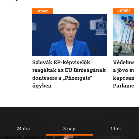
Otthon
Külföld
Szlovák EP-képviselők
Védelmet 
reagáltak az EU Bíróságának
a jövő évi
döntésére a „Pfizergate”
kapcsán a
ügyben
Parlamen
Legolvasottabb
24 óra
3 nap
1 hét