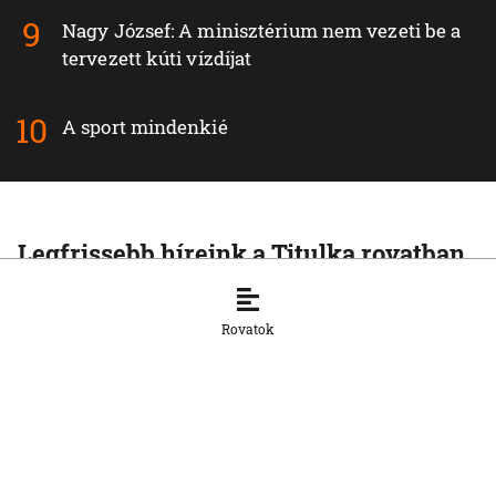
Nagy József: A minisztérium nem vezeti be a
tervezett kúti vízdíjat
A sport mindenkié
Legfrissebb híreink a Titulka rovatban
TITULKA
Dugába dőlt Infantino terve, de mi lesz
Rovatok
a focival?
7. 8. 2026, 14:30:00
TITULKA
Nyolcra emelkedett a thaiföldi iskolai
lövöldözés áldozatainak száma