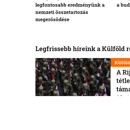
legfontosabb eredményünk a
a bud
nemzeti összetartozás
megerősödése
Legfrissebb híreink a Külföld 
Külföl
A Ri
tétl
tám
A Szaúd
jemeni
szerin
erővis
7. 8. 202
Külföl