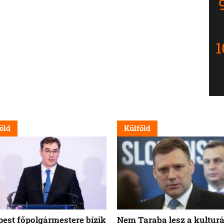
öld
Külföld
est főpolgármestere bízik
Nem Taraba lesz a kulturá