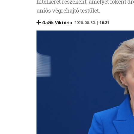
hitelkeret részeként, amelyet főként d
uniós végrehajtó testület.
Gažík Viktória
2026. 06. 30. |
16:21