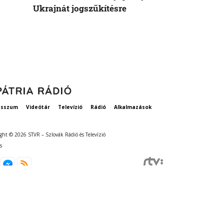
Ukrajnát jogszűkítésre
Államok azo
vethetne a 
esszum
Videótár
Televízió
Rádió
Alkalmazások
ght © 2026 STVR – Szlovák Rádió és Televízió
s