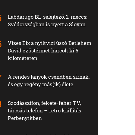
Labdarúgó BL-selejtező, 1. meccs:
Svédországban is nyert a Slovan
Vizes Eb: a nyíltvízi úszó Betlehem
Dávid ezüstérmet harcolt ki 5
kilométeren
A rendes lányok csendben sírnak,
és egy regény más(ik) élete
Szódásszifon, fekete-fehér TV,
tárcsás telefon – retro kiállítás
Perbenyíkben