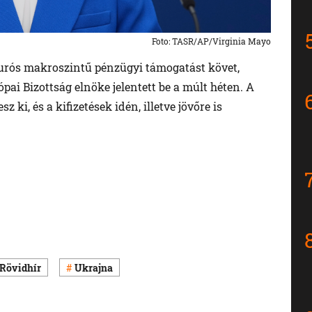
Foto: TASR/AP/Virginia Mayo
 eurós makroszintű pénzügyi támogatást követ,
pai Bizottság elnöke jelentett be a múlt héten. A
z ki, és a kifizetések idén, illetve jövőre is
Rövidhír
Ukrajna