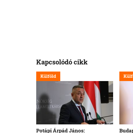
Kapcsolódó cikk
Külföld
Külf
Potápi Árpád János:
Budap