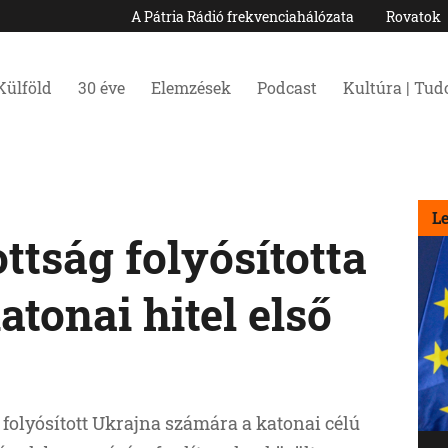
A Pátria Rádió frekvenciahálózata
Rovatok
Külföld
30 éve
Elemzések
Podcast
Kultúra | Tu
L
ttság folyósította
tonai hitel első
t folyósított Ukrajna számára a katonai célú