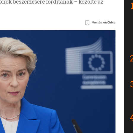
rónok beszerzésére fordítanak – közölte az
Mentés későbbre