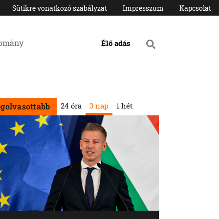
Sütikre vonatkozó szabályzat
Impresszum
Kapcsolat
domány
Élő adás
24 óra
3 nap
1 hét
egolvasottabb