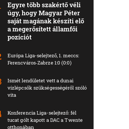
Egyre több szakértő véli
úgy, hogy Magyar Péter
saját magának készíti elő
a megerősített államfői
pozíciót
Európa Liga-selejtező, 1. meccs:
Ferencváros‑Zabrze 1:0 (0:0)
Ismét lendületet vett a dunai
vízlépcsők szükségességéről szóló
vita
Konferencia Liga-selejtező: fél
tucat gólt kapott a DAC a Twente
otthonában