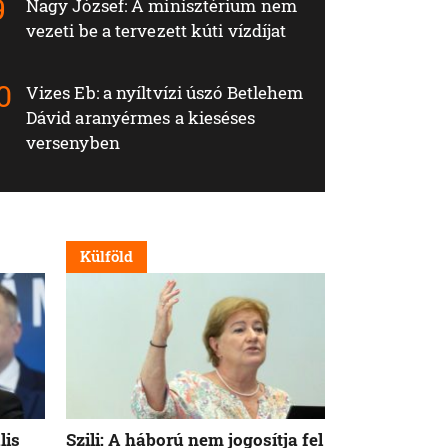
Nagy József: A minisztérium nem
vezeti be a tervezett kúti vízdíjat
Vizes Eb: a nyíltvízi úszó Betlehem
Dávid aranyérmes a kieséses
versenyben
Külföld
Külföld
lis
Szili: A háború nem jogosítja fel
Orbán Viktor